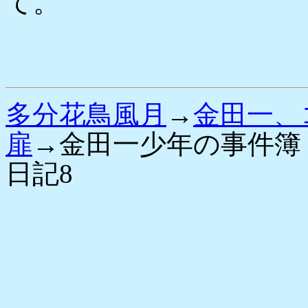
て。
多分花鳥風月
→
金田一、
扉
→金田一少年の事件簿
日記8