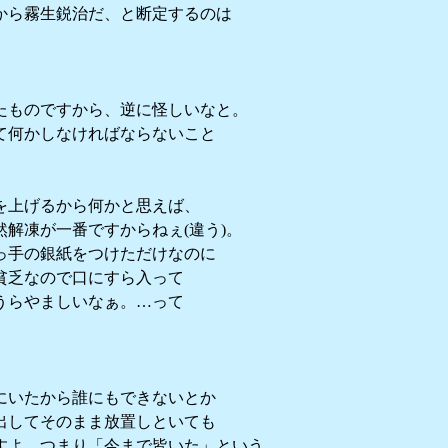
から霧生鋭治だ、と断定するのは
たものですから、逆に怪しいなと。
て何かしなければならないこと
を上げるから何かと思えば、
解凍が一番ですからねぇ(違う)。
っ手の銀紙をつけただけなのに
貧乏なので口にすら入って
うらやましいなぁ。…って
にいたから誰にもできないとか
出してそのまま放置しといても
すよ。つまり「今まで皆いた」という