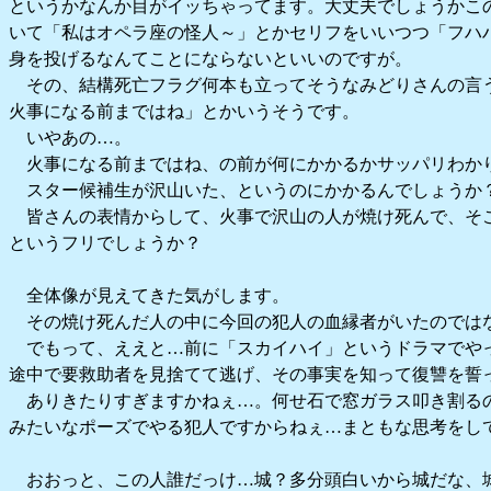
というかなんか目がイッちゃってます。大丈夫でしょうかこ
いて「私はオペラ座の怪人～」とかセリフをいいつつ「フハ
身を投げるなんてことにならないといいのですが。
その、結構死亡フラグ何本も立ってそうなみどりさんの言
火事になる前まではね」とかいうそうです。
いやあの…。
火事になる前まではね、の前が何にかかるかサッパリわか
スター候補生が沢山いた、というのにかかるんでしょうか
皆さんの表情からして、火事で沢山の人が焼け死んで、そ
というフリでしょうか？
全体像が見えてきた気がします。
その焼け死んだ人の中に今回の犯人の血縁者がいたのでは
でもって、ええと…前に「スカイハイ」というドラマでや
途中で要救助者を見捨てて逃げ、その事実を知って復讐を誓
ありきたりすぎますかねぇ…。何せ石で窓ガラス叩き割る
みたいなポーズでやる犯人ですからねぇ…まともな思考をし
おおっと、この人誰だっけ…城？多分頭白いから城だな、