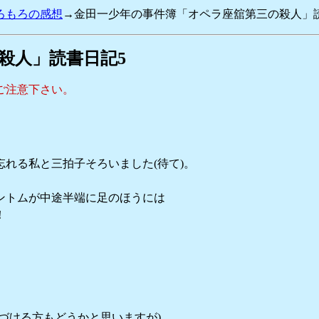
ろもろの感想
→金田一少年の事件簿「オペラ座舘第三の殺人」
殺人」読書日記5
ご注意下さい。
れる私と三拍子そろいました(待て)。
ントムが中途半端に足のほうには
！
。
づける方もどうかと思いますが)