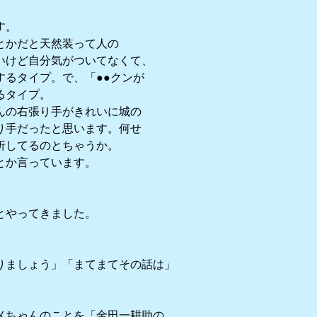
す。
とかだと天然装って人の
いけど自分気がついてなくて、
るタイプ。で、「●●クンが
るタイプ。
んの右張り手がきれいに城の
り手だったと思います。何せ
折してるのとちゃうか。
とか言っています。
とやってきました。
りましょう」「まてまてその話は」
メちゃんのことを「金田一耕助の