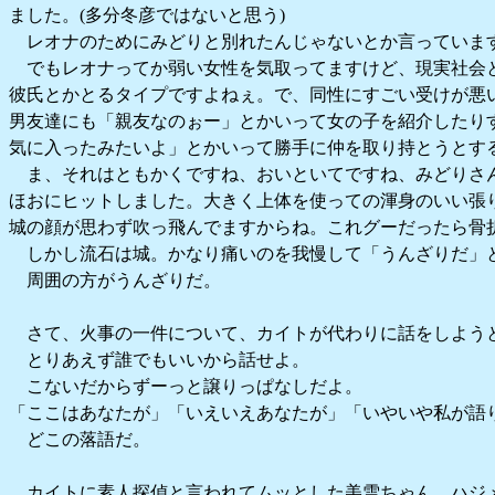
ました。(多分冬彦ではないと思う)
レオナのためにみどりと別れたんじゃないとか言っていま
でもレオナってか弱い女性を気取ってますけど、現実社会
彼氏とかとるタイプですよねぇ。で、同性にすごい受けが悪
男友達にも「親友なのぉー」とかいって女の子を紹介したりす
気に入ったみたいよ」とかいって勝手に仲を取り持とうとす
ま、それはともかくですね、おいといてですね、みどりさ
ほおにヒットしました。大きく上体を使っての渾身のいい張
城の顔が思わず吹っ飛んでますからね。これグーだったら骨
しかし流石は城。かなり痛いのを我慢して「うんざりだ」
周囲の方がうんざりだ。
さて、火事の一件について、カイトが代わりに話をしよう
とりあえず誰でもいいから話せよ。
こないだからずーっと譲りっぱなしだよ。
「ここはあなたが」「いえいえあなたが」「いやいや私が語
どこの落語だ。
カイトに素人探偵と言われてムッとした美雪ちゃん、ハジ