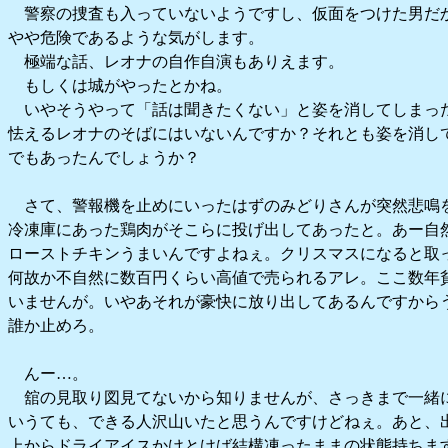
警察の捜査も入っていないようですし、仮面をつけた男だ
やや危険であるような気がします。
極端な話、レオナの自作自演もありえます。
もしくは城がやったとかね。
いやそうやって「話は聞きたくない」と姿を消してしまっ
怯えるレオナのそばにはいないんですか？それとも姿を消し
でもあったんでしょうか？
さて、警報機を止めにいったはずのみどりさんが突然悲鳴
冷凍庫にあった鶏肉がそこらに投げ出してあったと。あー自然
ローストチキンうまいんですよねぇ。クリスマスになると取
何故か不自然に数百円くらい高値で売られるアレ。ここ数年
いませんが。いやあそれが豪快に放り出してあるんですから
誰か止めろ。
んー…。
舘の見取り図見てないから知りませんが、さっきまで一緒
いうても、できる人沢山いたと思うんですけどねぇ。あと、
上からドライアイスかけとけば結構凍ったままの状態持ちま