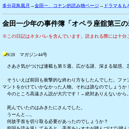
多分花鳥風月
→
金田一、コナン的読み物ページ
→
ドラマ＆も
金田一少年の事件簿「オペラ座舘第三の
※この日記はネタバレを含んでいます。読まれる際には十分
9/28 マガジン44号
さあさ気がつけば連載も第５週。広がる謎、深まる疑惑、忘
そういえば前回も衝撃的な終わり方をしたんでした。ファ
マントをかけていかなかった人物。それは誰なのでしょうか
今のところ高遠さん説が大穴です！←絶対ありえないから
死んでいたのはみきたにさんでした。
うーんと…。
何故手首を切り取る必要があったのでしょうか？
前回を読み返してみると、手首をレオナが踏んづけて(踏ん