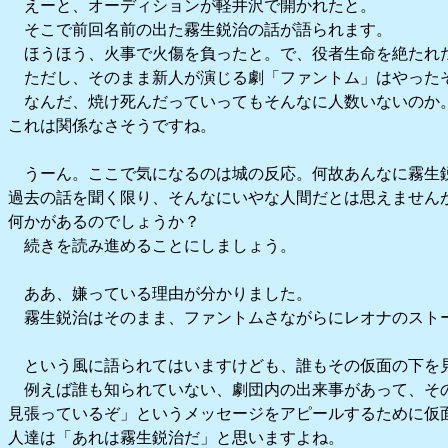
えーと、オーディションが軽井沢で開かれたと。
そこで前回名前の出た霧生鋭治の話が語られます。
ほうほう、火事で火傷を負ったと。で、役者生命を絶たれ
ただし、そのまま新人が演じる劇「ファントム」はやった
なんだ、焼け死んだっていってもそんなに人数いないのか
これは関係なさそうですね。
うーん。ここで気になるのは城の反応。何故あんなに霧生
過去の話を聞く限り、そんなにいやな人間だとは思えません
何かがあるのでしょうか？
続きを読み進めることにしましょう。
ああ、嫌っている理由が分かりました。
霧生鋭治はそのまま、ファントムさながらにレオナのスト
という風に語られてはいますけども、誰もその仮面の下を
例えば誰も知られていない、劇団内の出来事があって、そ
見張っているぞ」というメッセージをアピールするために仮
人達は「あれは霧生鋭治だ」と思いますよね。