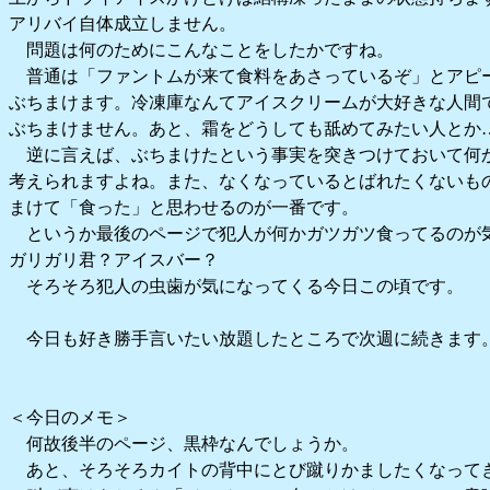
アリバイ自体成立しません。
問題は何のためにこんなことをしたかですね。
普通は「ファントムが来て食料をあさっているぞ」とアピ
ぶちまけます。冷凍庫なんてアイスクリームが大好きな人間
ぶちまけません。あと、霜をどうしても舐めてみたい人とか
逆に言えば、ぶちまけたという事実を突きつけておいて何か
考えられますよね。また、なくなっているとばれたくないも
まけて「食った」と思わせるのが一番です。
というか最後のページで犯人が何かガツガツ食ってるのが
ガリガリ君？アイスバー？
そろそろ犯人の虫歯が気になってくる今日この頃です。
今日も好き勝手言いたい放題したところで次週に続きます
＜今日のメモ＞
何故後半のページ、黒枠なんでしょうか。
あと、そろそろカイトの背中にとび蹴りかましたくなって