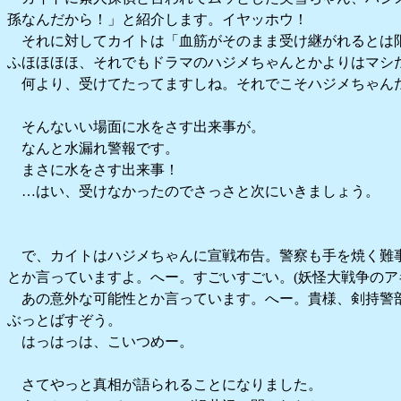
孫なんだから！」と紹介します。イヤッホウ！
それに対してカイトは「血筋がそのまま受け継がれるとは
ふほほほほ、それでもドラマのハジメちゃんとかよりはマシ
何より、受けてたってますしね。それでこそハジメちゃん
そんないい場面に水をさす出来事が。
なんと水漏れ警報です。
まさに水をさす出来事！
…はい、受けなかったのでさっさと次にいきましょう。
で、カイトはハジメちゃんに宣戦布告。警察も手を焼く難
とか言っていますよ。へー。すごいすごい。(妖怪大戦争のア
あの意外な可能性とか言っています。へー。貴様、剣持警
ぶっとばすぞう。
はっはっは、こいつめー。
さてやっと真相が語られることになりました。