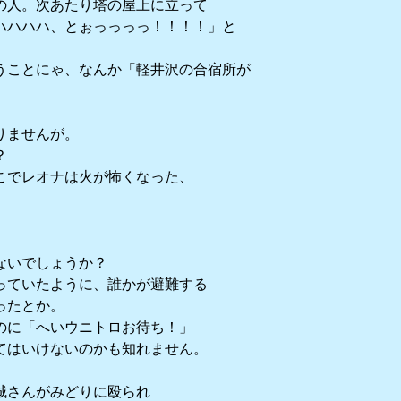
の人。次あたり塔の屋上に立って
ハハハハ、とぉっっっっ！！！！」と
うことにゃ、なんか「軽井沢の合宿所が
りませんが。
？
こでレオナは火が怖くなった、
ないでしょうか？
っていたように、誰かが避難する
ったとか。
のに「へいウニトロお待ち！」
てはいけないのかも知れません。
城さんがみどりに殴られ