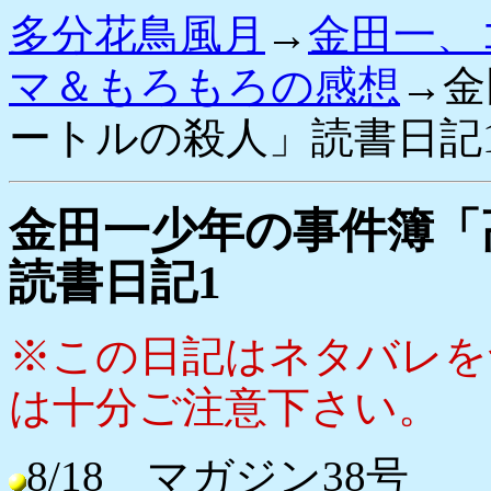
多分花鳥風月
→
金田一、
マ＆もろもろの感想
→金
ートルの殺人」読書日記
金田一少年の事件簿「
読書日記1
※この日記はネタバレを
は十分ご注意下さい。
8/18 マガジン38号