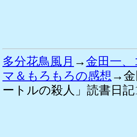
多分花鳥風月
→
金田一、
マ＆もろもろの感想
→金
ートルの殺人」読書日記