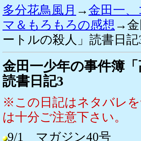
多分花鳥風月
→
金田一、
マ＆もろもろの感想
→金
ートルの殺人」読書日記
金田一少年の事件簿「
読書日記3
※この日記はネタバレを
は十分ご注意下さい。
9/1 マガジン40号