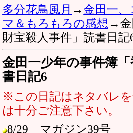
多分花鳥風月
→
金田一、
マ＆もろもろの感想
→金
財宝殺人事件」読書日記
金田一少年の事件簿「
書日記6
※この日記はネタバレを
は十分ご注意下さい。
8/29 マガジン39号