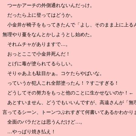
つーかアーチの外側通れないんだっけ。
だったら上に登ってはどうか。
小金井が椅子をもってきたんで「よし、そのまま上に上る
無理やり蔓をなんとかしようとし始めた。
それムチャがありますで…。
おっとここで小金井死んだ！
とげに毒が塗られてるらしい。
そりゃあ上も駄目かぁ。コケたらやばいな。
っていうか犯人これ全部塗ったん！？すごすぎる！
どうしてその努力をもっと他のことに生かせないのか！←
あとすいません、どうでもいいんですが、高遠さんが「無
言ってるシーン、トーンつぶれすぎて何書いてあるかわかり
全面のバラだとは思うんだけど…。
…やっぱり焼き払え！