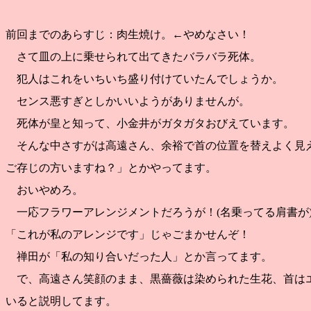
前回までのあらすじ：肉生焼け。←やめなさい！
さて皿の上に乗せられて出てきたバラバラ死体。
犯人はこれをいちいち盛り付けていたんでしょうか。
センス悪すぎとしかいいようがありませんが。
死体が皇と知って、小金井がガタガタおびえています。
そんな中さすがは高遠さん、余裕で首の位置を替えよく見
ご存じの方いますね？」とかやってます。
おいやめろ。
一応フラワーアレンジメントだろうが！(名乗ってる肩書が
「これが私のアレンジです」じゃごまかせんぞ！
禅田が「私の知り合いだった人」とか言ってます。
で、高遠さん笑顔のまま、黒薔薇は染められた生花、首は
いると説明してます。