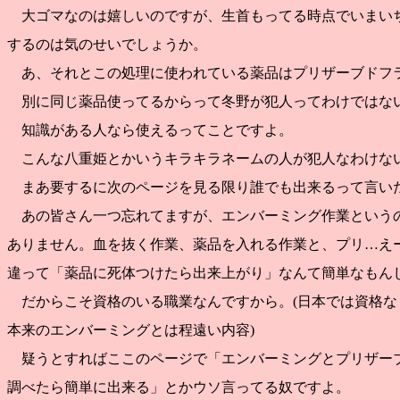
大ゴマなのは嬉しいのですが、生首もってる時点でいまい
するのは気のせいでしょうか。
あ、それとこの処理に使われている薬品はプリザーブドフ
別に同じ薬品使ってるからって冬野が犯人ってわけではな
知識がある人なら使えるってことですよ。
こんな八重姫とかいうキラキラネームの人が犯人なわけない
まあ要するに次のページを見る限り誰でも出来るって言い
あの皆さん一つ忘れてますが、エンバーミング作業という
ありません。血を抜く作業、薬品を入れる作業と、プリ…え
違って「薬品に死体つけたら出来上がり」なんて簡単なもん
だからこそ資格のいる職業なんですから。(日本では資格な
本来のエンバーミングとは程遠い内容)
疑うとすればここのページで「エンバーミングとプリザー
調べたら簡単に出来る」とかウソ言ってる奴ですよ。