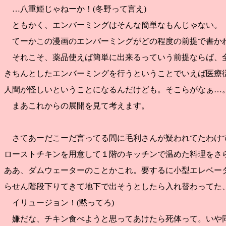
…八重姫じゃねーか！(冬野って言え)
ともかく、エンバーミングはそんな簡単なもんじゃない。
てーかこの漫画のエンバーミングがどの程度の前提で書か
それこそ、薬品使えば簡単に出来るっていう前提ならば、
きちんとしたエンバーミングを行うということでいえば医療
人間が怪しいということになるんだけども。そこらがなぁ…
まあこれからの展開を見て考えます。
さてあーだこーだ言ってる間に毛利さんが疑われてたわけ
ローストチキンを用意して１階のキッチンで温めた料理をさ
ああ、ダムウェーターのことかこれ。要するに小型エレベー
らせん階段下りてきて地下で出そうとしたら入れ替わってた
イリュージョン！(黙ってろ)
嫌だな、チキン食べようと思ってあけたら死体って。いや