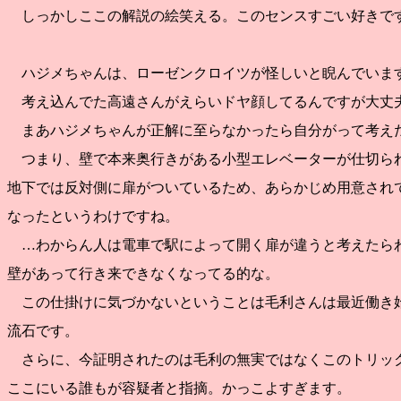
しっかしここの解説の絵笑える。このセンスすごい好きです
ハジメちゃんは、ローゼンクロイツが怪しいと睨んでいま
考え込んでた高遠さんがえらいドヤ顔してるんですが大丈
まあハジメちゃんが正解に至らなかったら自分がって考え
つまり、壁で本来奥行きがある小型エレベーターが仕切ら
地下では反対側に扉がついているため、あらかじめ用意され
なったというわけですね。
…わからん人は電車で駅によって開く扉が違うと考えたら
壁があって行き来できなくなってる的な。
この仕掛けに気づかないということは毛利さんは最近働き
流石です。
さらに、今証明されたのは毛利の無実ではなくこのトリッ
ここにいる誰もが容疑者と指摘。かっこよすぎます。