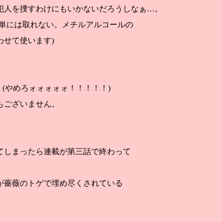
犯人を捜すわけにもいかないだろうしなぁ…。
簡単には取れない。メチルアルコールの
せて使います)
ld！」(やめろォォォォォ！！！！！)
もございません。
。
てしまったら連載が第三話で終わって
が薔薇のトゲで埋め尽くされている