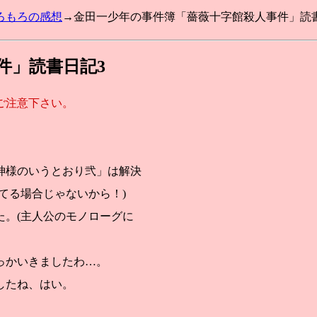
ろもろの感想
→金田一少年の事件簿「薔薇十字館殺人事件」読
件」読書日記3
ご注意下さい。
神様のいうとおり弐」は解決
てる場合じゃないから！)
。(主人公のモノローグに
っかいきましたわ…。
したね、はい。