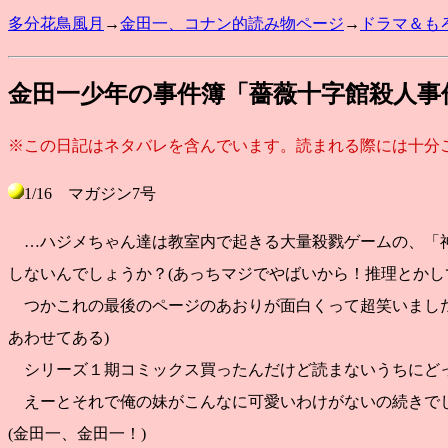
多分花鳥風月
→
金田一、コナン的読み物ページ
→
ドラマ＆も
金田一少年の事件簿「薔薇十字館殺人事
※この日記はネタバレを含んでいます。読まれる際には十分
1/16 マガジン7号
…ハジメちゃん達は教室内で起きる大量殺戮ゲームの、「
しないんでしょうか？(あっちマジでやばいから！推理とかし
つかこれの最後のページのあおりが面白くって超笑いました
あわせてある)
シリーズ１期コミックス買ったんだけど読まないうちにど
えーとそれで俺の妹がこんなに可愛いわけがないの続きで
(金田一、金田一！)