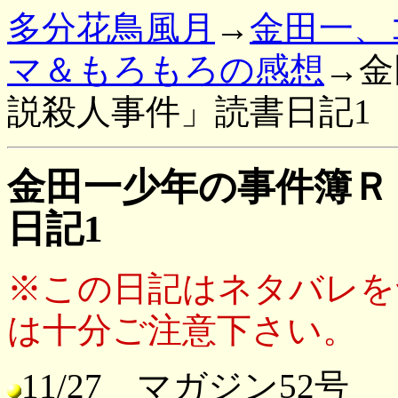
多分花鳥風月
→
金田一、
マ＆もろもろの感想
→金
説殺人事件」読書日記1
金田一少年の事件簿Ｒ
日記1
※この日記はネタバレを
は十分ご注意下さい。
11/27 マガジン52号