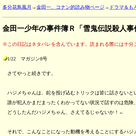
多分花鳥風月
→
金田一、コナン的読み物ページ
→
ドラマ＆も
金田一少年の事件簿Ｒ「雪鬼伝説殺人事
※この日記はネタバレを含んでいます。読まれる際には十分
1/22 マガジン8号
さてやっと続きです。
ハジメちゃんは、鉈を投げ込むトリックは皆に話さないと
誰が犯人かまだまったくわかってない状況で話すのは危険
どうしたんだハジメちゃん、さえてるじゃないか！←
それで、こんなことになった動機を考えることにするハジ