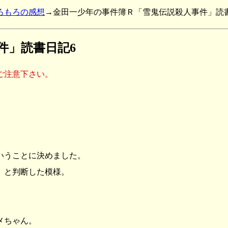
ろもろの感想
→金田一少年の事件簿Ｒ「雪鬼伝説殺人事件」読
件」読書日記6
ご注意下さい。
いうことに決めました。
、と判断した模様。
メちゃん。