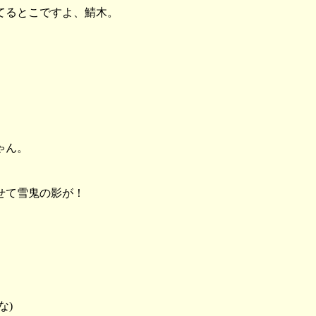
てるとこですよ、鯖木。
ゃん。
せて雪鬼の影が！
な)