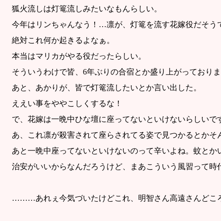
狐火流しは灯篭流しみたいなもんらしい。
今年はリンちゃんなう！…凛が、灯篭を流す花嫁役だそう
絶対これ何か起きるよなぁ。
本当はマリカがやる役だったらしい。
そういうわけで皆、6年ぶりの合宿とか盛り上がっておりま
あと、あかりが、皆で灯篭流したいとか言い出した。
ええい事をややこしくするな！
で、花嫁は一晩中ひな壇に座ってないといけないらしいで
あ、これ凛が殺害されて座らされてる姿で見つかるとかそ
あと一晩中座ってないといけないのって辛いよね。蚊とか
治安がいいからなんだろうけど、まあこういう風習って時
………あれぇ今気づいたけどこれ、明智さん高遠さんどこ