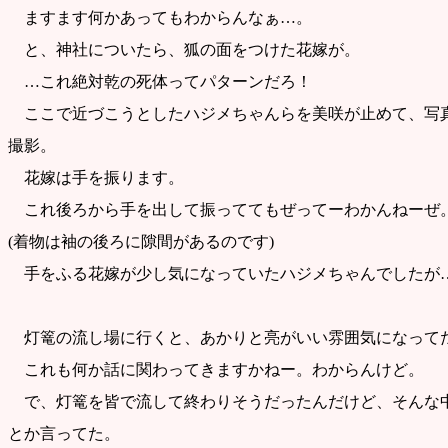
ますます何かあってもわからんなぁ…。
と、神社についたら、狐の面をつけた花嫁が。
…これ絶対乾の死体ってパターンだろ！
ここで近づこうとしたハジメちゃんらを美咲が止めて、写
撮影。
花嫁は手を振ります。
これ後ろから手を出して振っててもぜってーわかんねーぜ
(着物は袖の後ろに隙間があるのです)
手をふる花嫁が少し気になっていたハジメちゃんでしたが
灯篭の流し場に行くと、あかりと亮がいい雰囲気になって
これも何か話に関わってきますかねー。わからんけど。
で、灯篭を皆で流して終わりそうだったんだけど、そんな中
とか言ってた。