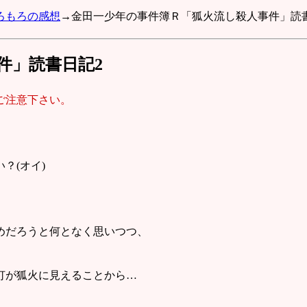
ろもろの感想
→金田一少年の事件簿Ｒ「狐火流し殺人事件」読
件」読書日記2
ご注意下さい。
？(オイ)
めだろうと何となく思いつつ、
灯が狐火に見えることから…