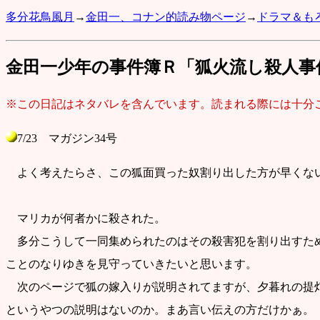
多分花鳥風月
→
金田一、コナン的読み物ページ
→
ドラマ＆も
金田一少年の事件簿Ｒ「狐火流し殺人事
※この日記はネタバレを含んでいます。読まれる際には十分
7/23 マガジン34号
よく考えたらさ、この狐面買った奴割り出した方が早くない
マリカが何者かに殺された。
多分こうして一同集められたのはその殺害犯を割り出すた
ことのなりゆきを見守っていきたいと思います。
次のページで狐の嫁入りが説明されてますが、夕暮れの提
というやつの説明はないのか。まあ言い伝えの方だけかぁ。