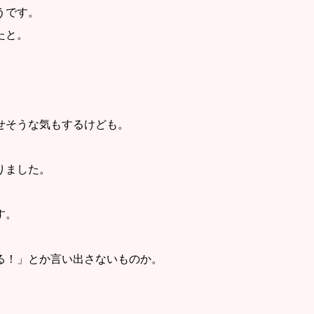
うです。
たと。
せそうな気もするけども。
りました。
す。
る！」とか言い出さないものか。