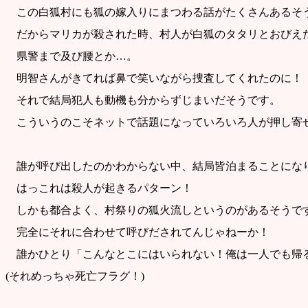
この白狐村にも狐の嫁入りにまつわる話がたくさんあるそ
だからマリカが殺された時、村人が白狐のタタリとおびえ
県警まで及び腰とか…。
明智さんがきてれば鼻で笑いながら捜査してくれたのに！
それで結局犯人も動機も分からずじまいだそうです。
こういうのこそネットで話題になっていろいろ人が押し寄
誰が呼び出したのかわからない中、結局皆泊まることにな
はっこれは殺人が起きるパターン！
しかも都合よく、村祭りの狐火流しというのがあるそうで
完全にそれに合わせて呼びだされてんじゃねーか！
誰かひとり「こんなとこにはいられない！俺は一人でも帰
(それめっちゃ死亡フラグ！)