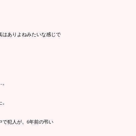
真はありよねみたいな感じで
。
…。
た。
で犯人が、6年前の弔い