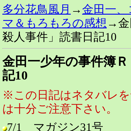
多分花鳥風月
→
金田一、
マ＆もろもろの感想
→金
殺人事件」読書日記10
金田一少年の事件簿Ｒ
記10
※この日記はネタバレを
は十分ご注意下さい。
7/1 マガジン31号