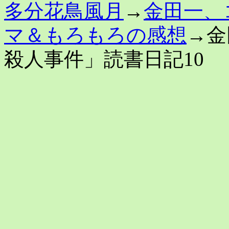
多分花鳥風月
→
金田一、
マ＆もろもろの感想
→金
殺人事件」読書日記10