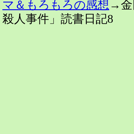
マ＆もろもろの感想
→金
殺人事件」読書日記8