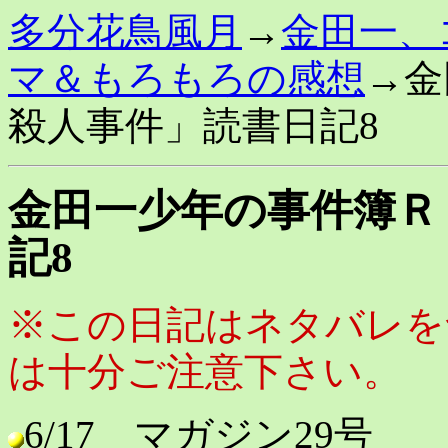
多分花鳥風月
→
金田一、
マ＆もろもろの感想
→金
殺人事件」読書日記8
金田一少年の事件簿Ｒ
記8
※この日記はネタバレを
は十分ご注意下さい。
6/17 マガジン29号