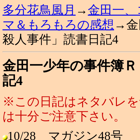
多分花鳥風月
→
金田一、
マ＆もろもろの感想
→金
殺人事件」読書日記4
金田一少年の事件簿Ｒ
記4
※この日記はネタバレを
は十分ご注意下さい。
10/28 マガジン48号