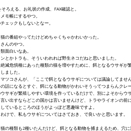
そろえる、お礼状の作成、FAX確認と。
メモ帳にするやつ。
チェックもしないとなー。
猫の番組やってたけどめちゃくちゃかわいかった。
さんのやつ。
類面白いなあ。
ンとかトラも、そういわれれば野生ネコだねと思いました。
絶滅危惧種にあった種類の猫を増やすために、餌となるウサギが繁
りしました。
マツコさんが、「ここで餌となるウサギについては議論してません
の話になるとすぐ、餌になる動物がかわいそうってつまらんクレー
ウサギが繁殖しやすい環境を作っているだけで、別によそからウサ
言い出すならどこの国かは言いませんけど、トラやライオンの前に
にしているところのほうがよっぽど悪趣味ですよ。
わけで、私もウサギについてはさておき、で良いかと思います。
猫の種類も2種いたんだけど、餌となる動物を捕まえるため、穴に