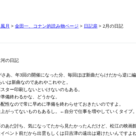
鳥風月
>
金田一、コナン的読み物ページ
>
日記扉
> 2月の日記
8氷河の日記
がさあ、年3回の開催になった分、毎回ほぼ新曲だらけだから逆に
くらいは新曲なのであれやこれやと。
スター印刷しないといけないのもある。
準備終わるかな、どうかな。
配性なので常に早めに準備を終わらせておきたいのですよ。
上がってないものもあるし。←自分で仕事を増やしていくタイプ
のあだ討ち、気になってたから見たかったんだけど、松江の映画館
イベント前だから出雲もしくは日吉津の遠出は避けたいんですよ