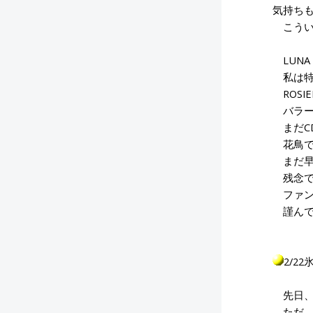
気持ち
こうい
LUNA
私は特に
ROSI
バラー
まだCD
花鳥でも
まだ早
残念で
ファン
謹んで
2/2
先日、
ただ、