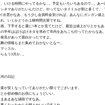
、いける時間にやってるかな…。予定もいろいろあるので…。あー
シネマありがたいんだけど、やってないタイトルが割と多くて、「
イ出雲がなあ、もう少し会員料金安ければ。あんなにガンガン値上
れ、いくかどうか上映時間次第ですね。
画、下手すると週に1本とか見てたけど、最近は値上がりとかもあ
の半年はばけばけネタを求めて市内をあちこち行ってたからなあ
発見があって面白かったですよ。
舞の情報もまた集めておかないとなー。
マッスル。
らもう3月か…。
6氷河の日記
菜が安くなっていてありがたい限りでございます。
とか炒め物のお供にちょうどいい。
まあまあな値段ですなあ。
寒くなったからお鍋とかいいですよね。