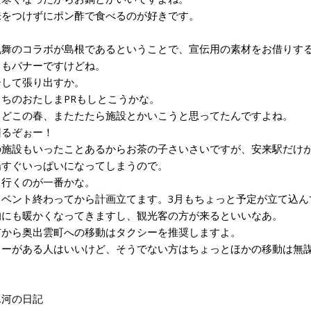
をつけずにポン酢で食べるのが好きです。
舞のコラボが島根であるということで、宣伝用の素材をお借りす
もバナーですけどね。
して張り出すか。
ちのおたしまPRもしとこうかな。
どこの春、またたたら施設とかいこうと思ってたんですよね。
るぞぉー！
施設もいったことあるからお茶の子さいさいですが、安来駅だけが
すぐいっぱいになってしまうので。
行くのが一番かな。
ベント終わってから計画立てます。3月もちょっと予定が立て込ん
にも暖かくなってきますし、観光客の方が来るといいなあ。
から奥出雲町への移動はタクシーを推奨しますよ。
ーがある人はいいけど、そうでない方はちょっとほかの移動は無
5氷河の日記