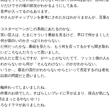
取りだけでその場の状況がわかるようにしてある。
音声が入ってるのもあります。
やさんがチャップリンを参考にされたかはわかりませんが、言葉が
コスタービーンがこの系統にあたるのかな。
笑い芸人は、たまにそういう番組を見るけど、早口で何かまくした
、何が面白いのかさっぱりわからない。
だ何だったかな…番組を見たら、もう何を言ってるかすら聞き取れ
笑いどころなんだろうって思いました。
の人だと思うんですが、がーっとがなりたてて、ツッコミ側の人が
かわからないから何が「そんなわけない」のかがわからない。
いうか…。最近の流行がわからないからといって否定するのは老化
い以前の問題だと思いました。
輪終わってしまいましたね。
作業のお供でした。すばらしいプレイに手が止まり、採点が気にな
部止まっとるやないか！)
ろなドラマがありましたね。