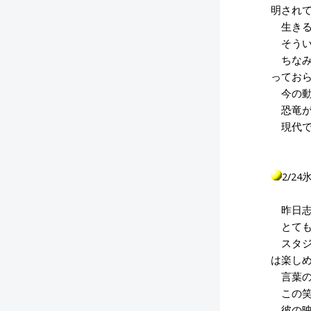
明され
生きる
そうい
ちなみ
ってお
今の動
恐竜が
現代で
2/2
昨日志
とても
スタジ
は楽し
言葉の
この笑
彼の映