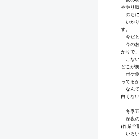
ややり
のちに
いかり
す。
今だと
今のお
かりで
こない
どこが
ボケ側
ってる
なんて
白くな
冬季五
深夜の
(作業全
いろい