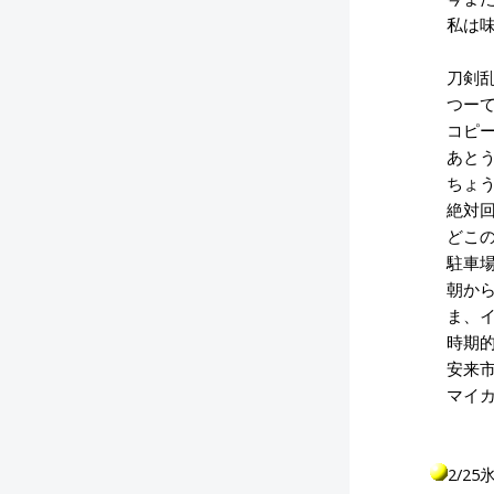
私は味
刀剣乱
つーて
コピー
あとう
ちょう
絶対回
どこの
駐車場
朝から
ま、イ
時期的
安来市
マイカ
2/2