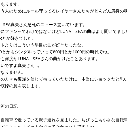
もあります。
う人のためにルール守ってるレイヤーさんたちがどんどん肩身の狭
 SEA真矢さん急死のニュース驚いています。
ファンってわけではないけどLUNA SEAの曲はよく聞いてまし
ERとか好きでした。
ドよりはこういう早目の曲が好きだったな。
とかもシングルっていって800円とか1000円の時代でね。
何度かLUNA SEAさんの曲かけたことあります。
いですよ真矢さん…。
なりません。
の方々も復帰を信じて待っていただけに、本当にショックだと思
哀悼の意を表します。
2氷河の日記
自転車で走っている親子連れを見ました。ちびっこも小さな自転車
どちらもヘルメットかぶってなかったんですよね。