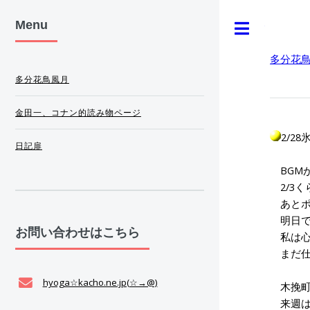
Menu
Toggle
多分花
多分花鳥風月
金田一、コナン的読み物ページ
2/2
日記扉
BGM
2/3
あとポ
明日で
お問い合わせはこちら
私は心
まだ仕
hyoga☆kacho.ne.jp(☆→@)
木挽町
来週は