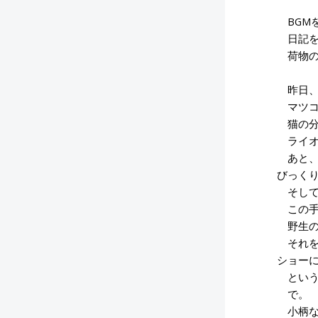
BGMを
日記を
荷物の
昨日、
マツコ
猫の分
ライオ
あと、
びっく
そして
この手
野生の
それを
ショー
という
で。
小柄な