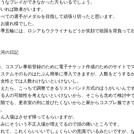
うなプレイができなかった方もいるでしょう。
いれば敗者がいます。
べての選手がメダルを目指して頑張り切ったと思います。
お疲れ様でした。
季五輪には、ロシアもウクライナもどうか笑顔で祖国を背負って
3氷河の日記
、コスプレ事前登録のために電子チケット作成のためのサイトでマ
ステムそのものはたぶん簡単に導入できますが、人数をどうするか
女性とでは人数わけないといけないし。
えたら、こっちで調整できるリストバンド方式のほうがいいんです
くる人の可能性を考えないといけないから、そこらも含めて検討中
階でも、更衣室の列に並びたくないからと家からコスプレ服できて
あ。
ん入場はさせず帰ってもらいますが。
みにそういう不正入場が増えてるので頭の痛いところです。
れて、これくらいいいでしょくらいの意識でいるみたいですが、な