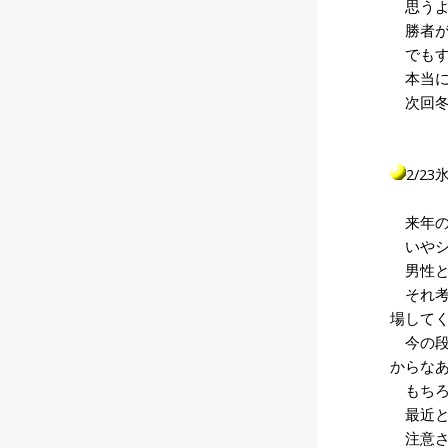
思うよ
勝者が
でもす
本当に
次回冬
2/2
来年の
いやシ
男性と
それ考
場して
今の段
からな
もちろ
最近と
注意さ