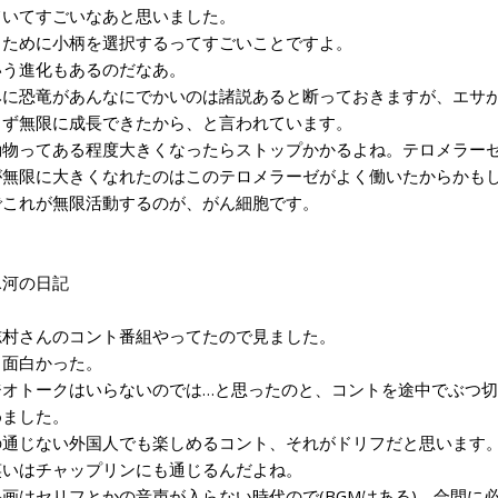
ていてすごいなあと思いました。
ために小柄を選択するってすごいことですよ。
う進化もあるのだなあ。
に恐竜があんなにでかいのは諸説あると断っておきますが、エサが
らず無限に成長できたから、と言われています。
物ってある程度大きくなったらストップかかるよね。テロメラーゼ
無限に大きくなれたのはこのテロメラーゼがよく働いたからかも
これが無限活動するのが、がん細胞です。
4氷河の日記
村さんのコント番組やってたので見ました。
面白かった。
オトークはいらないのでは…と思ったのと、コントを途中でぶつ切
めました。
通じない外国人でも楽しめるコント、それがドリフだと思います
いはチャップリンにも通じるんだよね。
画はセリフとかの音声が入らない時代ので(BGMはある)、合間に