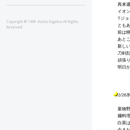
再来週
イオン
Tジョ
Copyright © 1995 -Kacho-fugetsu All Rights
ともあ
Reserved.
前は映
あとこ
新しい
刀剣乱
頑張り
明日か
2/2
葉物野
麺料理
白菜は
今また