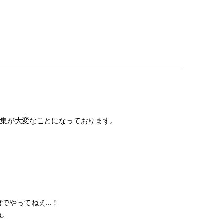
編集が大変なことになっております。
。
でやってねえ…！
ね。