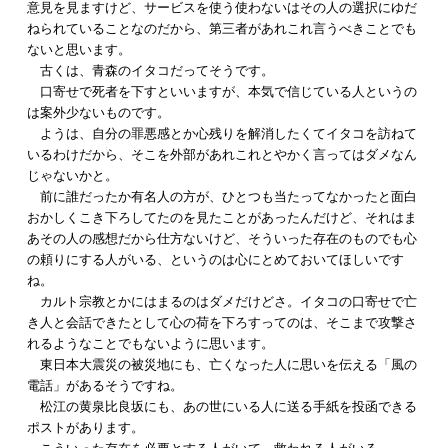
意見を見ますけど、サービスを使う使わないはその人の選択にゆだ
ねられていることなのだから、第三者があれこれ言うべきことでも
ないと思います。
古くは、青森のイタコだってそうです。
口寄せで死者を下すといいますが、本気で信じている人というの
は案外少ないものです。
ようは、自分の罪悪感とか心残りを解消したくてイタコを訪ねて
いるわけだから、そこを外部があれこれとやかく言ってはダメなん
じゃないかと。
前に誰だったか有名人の方が、ひとつも当たってなかったと面白
おかしくこき下ろしてたのを見たことがあったんだけど、それはま
あその人の感想だから仕方ないけど、そういった存在のものでも心
の頼りにする人がいる、というのは心にとめておいてほしいです
ね。
カルト宗教とかにはまるのはダメだけどさ。イタコの口寄せで亡
き人と会話できたとして心の荷を下ろすってのは、そこまで攻撃さ
れるようなことでもないように思います。
東日本大震災の被災地にも、亡くなった人に思いを伝える「風の
電話」があるそうですね。
松江の黄泉比良坂にも、あの世にいる人に送る手紙を投函できる
ポストがあります。