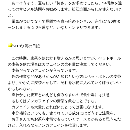
あーそうそう、夏らしい「怖さ」をお求めでしたら、54号線を通
ってのサヒメル訪問をお勧めします。松江方面からしか使えないけ
ど。
電気がついてなくて昼間でも真っ暗のトンネル、完全に180度タ
ーンしまくるつづら道など、かなりヒンヤリできます。
5/18氷河の日記
この時期、麦茶を飲む方も増えるかと思いますが、ペットボトル
の麦茶を飲む場合はカフェインの含有量に注意してください。
麦茶だってカフェインが入っています。
外の作業などがありがんがん飲むという方はペットボトルの麦茶
より、やかんに麦茶わかして、それを水筒に入れていくほうがいい
かもしれない。
※わかした麦茶といえども傷みやすいので食中毒には注意
もしくはノンカフェインの麦茶を飲むことですな。
カフェインも大量にとれば体にとっては害になります。
水分補給といっても、含まれている成分にはどうぞご注意を。
お子さんでもお茶を水筒でもっていくケースとかあると思うんだ
けど、入れるならノンカフェインを推奨します。