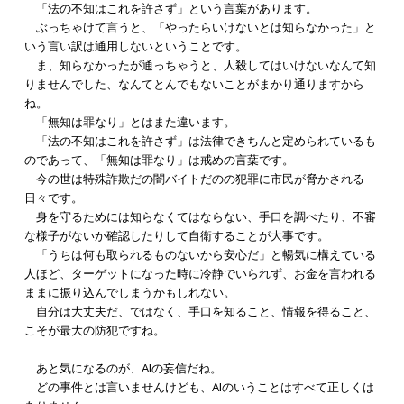
「法の不知はこれを許さず」という言葉があります。
ぶっちゃけて言うと、「やったらいけないとは知らなかった」と
いう言い訳は通用しないということです。
ま、知らなかったが通っちゃうと、人殺してはいけないなんて知
りませんでした、なんてとんでもないことがまかり通りますから
ね。
「無知は罪なり」とはまた違います。
「法の不知はこれを許さず」は法律できちんと定められているも
のであって、「無知は罪なり」は戒めの言葉です。
今の世は特殊詐欺だの闇バイトだのの犯罪に市民が脅かされる
日々です。
身を守るためには知らなくてはならない、手口を調べたり、不審
な様子がないか確認したりして自衛することが大事です。
「うちは何も取られるものないから安心だ」と暢気に構えている
人ほど、ターゲットになった時に冷静でいられず、お金を言われる
ままに振り込んでしまうかもしれない。
自分は大丈夫だ、ではなく、手口を知ること、情報を得ること、
こそが最大の防犯ですね。
あと気になるのが、AIの妄信だね。
どの事件とは言いませんけども、AIのいうことはすべて正しくは