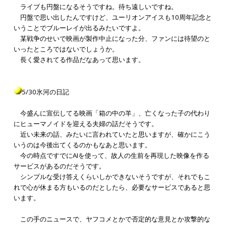
ライブも円盤になるそうですね。待ち遠しいですね。
円盤で思い出したんですけど、ユーリオンアイスも10周年記念と
いうことでブルーレイが出るみたいですよ。
某戦争のせいで映画が製作中止になった分、ファンには待望のと
いったところではないでしょうか。
長く愛されてる作品だなあって思います。
5/30氷河の日記
今盛んに宣伝してる映画「箱の中の羊」、亡くなった子の代わり
にヒューマノイドを迎える夫婦の話だそうです。
近い未来の話、みたいに言われていたと思いますが、確かにこう
いうのは今後出てくるのかもなあと思います。
今の時点ですでにAIを使って、故人の生前を再現した映像を作る
サービスがあるのだそうです。
シンプルな受け答えくらいしかできないそうですが、それでもこ
れで心が休まる方もいるのだとしたら、必要なサービスであると思
います。
この手のニュースで、ヤフコメとかで否定的な意見とか攻撃的な