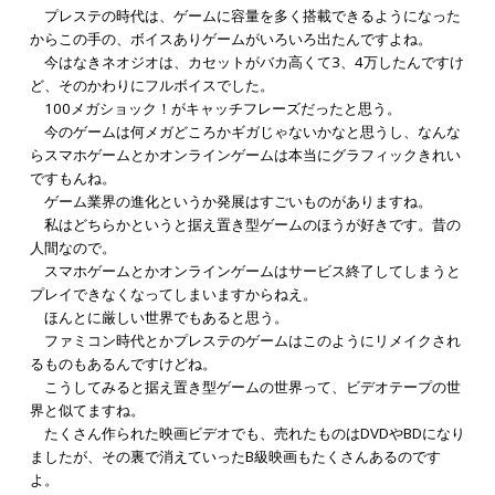
プレステの時代は、ゲームに容量を多く搭載できるようになった
からこの手の、ボイスありゲームがいろいろ出たんですよね。
今はなきネオジオは、カセットがバカ高くて3、4万したんですけ
ど、そのかわりにフルボイスでした。
100メガショック！がキャッチフレーズだったと思う。
今のゲームは何メガどころかギガじゃないかなと思うし、なんな
らスマホゲームとかオンラインゲームは本当にグラフィックきれい
ですもんね。
ゲーム業界の進化というか発展はすごいものがありますね。
私はどちらかというと据え置き型ゲームのほうが好きです。昔の
人間なので。
スマホゲームとかオンラインゲームはサービス終了してしまうと
プレイできなくなってしまいますからねえ。
ほんとに厳しい世界でもあると思う。
ファミコン時代とかプレステのゲームはこのようにリメイクされ
るものもあるんですけどね。
こうしてみると据え置き型ゲームの世界って、ビデオテープの世
界と似てますね。
たくさん作られた映画ビデオでも、売れたものはDVDやBDになり
ましたが、その裏で消えていったB級映画もたくさんあるのです
よ。