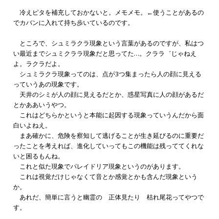
冷えピタを補充しておかないと。メモメモ。←使うことがあるの
でカバンに入れて持ち歩いているのです。
ところで、シュミラクラ現象という言葉があるのですが、私はつ
い最近までシュミクララ現象だと思ってた…。クララ゛じゃねえ
よ。ラクラだよ。
シュミラクラ現象ってのは、点が3つ集まったら人の顔に見える
っていうあの現象です。
天井のシミが人の顔に見えるだとか、惑星写真に人の顔があるだ
とかああいうやつ。
これはどちらかというと本能に起因する現象っていうんだから面
白いよねえ。
まあ確かに、危険を察知して逃げることが生き延びるのに重要だ
ったことを考えれば、進化していってもこの機能は残っててくれな
いと困るもんね。
これと似た現象でパレイドリア現象というのがあります。
これは視覚だけじゃなくて音とか感覚とかも含んだ現象という
か。
あれだ、簡単に言うと幽霊の 正体見たり 枯れ尾花ってやつで
す。