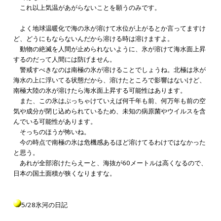
これ以上気温があがらないことを願うのみです。
よく地球温暖化で海の氷が溶けて水位が上がるとか言ってますけ
ど、どうにもならないんだから溶ける時は溶けますよ。
動物の絶滅を人間が止められないように、氷が溶けて海水面上昇
するのだって人間には防げません。
警戒すべきなのは南極の氷が溶けることでしょうね。北極は氷が
海水の上に浮いてる状態だから、溶けたところで影響はないけど、
南極大陸の氷が溶けたら海水面上昇する可能性はあります。
また、この氷はぶっちゃけていえば何千年も前、何万年も前の空
気や成分が閉じ込められているため、未知の病原菌やウイルスを含
んでいる可能性があります。
そっちのほうが怖いね。
今の時点で南極の氷は危機感あるほど溶けてるわけではなかった
と思う。
あれが全部溶けたらえーと、海抜が60メートルは高くなるので、
日本の国土面積が狭くなりますな。
5/28氷河の日記