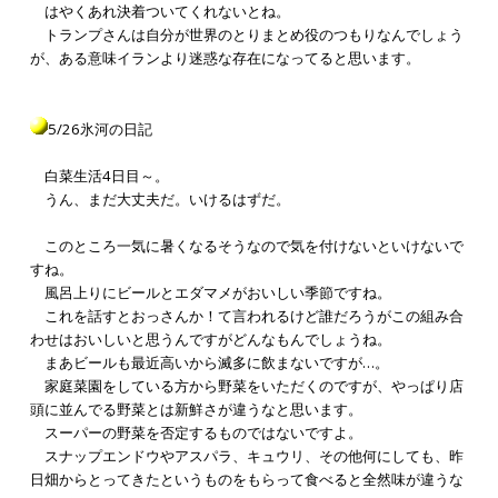
はやくあれ決着ついてくれないとね。
トランプさんは自分が世界のとりまとめ役のつもりなんでしょう
が、ある意味イランより迷惑な存在になってると思います。
5/26氷河の日記
白菜生活4日目～。
うん、まだ大丈夫だ。いけるはずだ。
このところ一気に暑くなるそうなので気を付けないといけないで
すね。
風呂上りにビールとエダマメがおいしい季節ですね。
これを話すとおっさんか！て言われるけど誰だろうがこの組み合
わせはおいしいと思うんですがどんなもんでしょうね。
まあビールも最近高いから滅多に飲まないですが…。
家庭菜園をしている方から野菜をいただくのですが、やっぱり店
頭に並んでる野菜とは新鮮さが違うなと思います。
スーパーの野菜を否定するものではないですよ。
スナップエンドウやアスパラ、キュウリ、その他何にしても、昨
日畑からとってきたというものをもらって食べると全然味が違うな