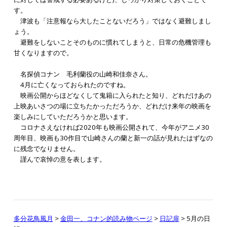
す。
津波も「注意報なら大したことないだろう」ではなく避難しまし
ょう。
避難をしないことそのものに慣れてしまうと、日常の危機管理も
甘くなりますので。
名探偵コナン 毛利蘭役の山崎和佳奈さん。
4月に亡くなっておられたのですね。
映画公開からほどなくして鬼籍に入られたと知り、どれだけあの
上映あいさつの場に立ちたかっただろうか、どれだけ来年の映画を
楽しみにしていただろうかと思います。
コロナさえなければ2020年も映画公開されて、今年がアニメ30
周年目、映画も30作目で山崎さんの蘭と新一の話が見れたはずなの
に残念でなりません。
謹んで哀悼の意を表します。
多分花鳥風月
>
金田一、コナン的読み物ページ
>
日記扉
> 5月の日