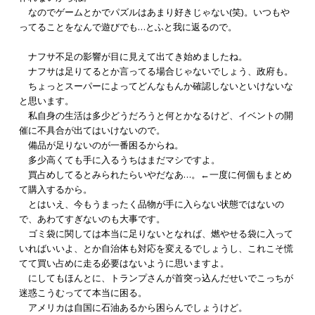
なのでゲームとかでパズルはあまり好きじゃない(笑)。いつもや
ってることをなんで遊びでも…とふと我に返るので。
ナフサ不足の影響が目に見えて出てき始めましたね。
ナフサは足りてるとか言ってる場合じゃないでしょう、政府も。
ちょっとスーパーによってどんなもんか確認しないといけないな
と思います。
私自身の生活は多少どうだろうと何とかなるけど、イベントの開
催に不具合が出てはいけないので。
備品が足りないのが一番困るからね。
多少高くても手に入るうちはまだマシですよ。
買占めしてるとみられたらいやだなあ…。←一度に何個もまとめ
て購入するから。
とはいえ、今もうまったく品物が手に入らない状態ではないの
で、あわてすぎないのも大事です。
ゴミ袋に関しては本当に足りないとなれば、燃やせる袋に入って
いればいいよ、とか自治体も対応を変えるでしょうし、これこそ慌
てて買い占めに走る必要はないように思いますよ。
にしてもほんとに、トランプさんが首突っ込んだせいでこっちが
迷惑こうむってて本当に困る。
アメリカは自国に石油あるから困らんでしょうけど。