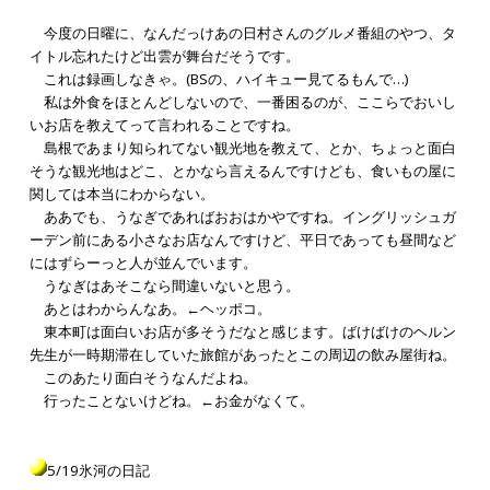
今度の日曜に、なんだっけあの日村さんのグルメ番組のやつ、タ
イトル忘れたけど出雲が舞台だそうです。
これは録画しなきゃ。(BSの、ハイキュー見てるもんで…)
私は外食をほとんどしないので、一番困るのが、ここらでおいし
いお店を教えてって言われることですね。
島根であまり知られてない観光地を教えて、とか、ちょっと面白
そうな観光地はどこ、とかなら言えるんですけども、食いもの屋に
関しては本当にわからない。
ああでも、うなぎであればおおはかやですね。イングリッシュガ
ーデン前にある小さなお店なんですけど、平日であっても昼間など
にはずらーっと人が並んでいます。
うなぎはあそこなら間違いないと思う。
あとはわからんなあ。←ヘッポコ。
東本町は面白いお店が多そうだなと感じます。ばけばけのヘルン
先生が一時期滞在していた旅館があったとこの周辺の飲み屋街ね。
このあたり面白そうなんだよね。
行ったことないけどね。←お金がなくて。
5/19氷河の日記