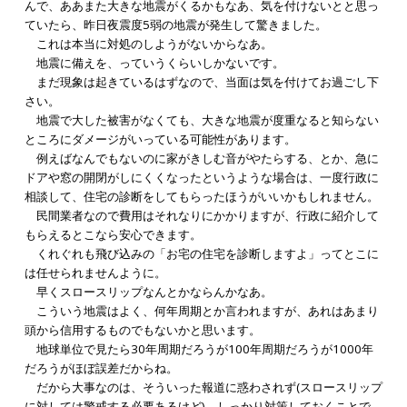
んで、ああまた大きな地震がくるかもなあ、気を付けないとと思っ
ていたら、昨日夜震度5弱の地震が発生して驚きました。
これは本当に対処のしようがないからなあ。
地震に備えを、っていうくらいしかないです。
まだ現象は起きているはずなので、当面は気を付けてお過ごし下
さい。
地震で大した被害がなくても、大きな地震が度重なると知らない
ところにダメージがいっている可能性があります。
例えばなんでもないのに家がきしむ音がやたらする、とか、急に
ドアや窓の開閉がしにくくなったというような場合は、一度行政に
相談して、住宅の診断をしてもらったほうがいいかもしれません。
民間業者なので費用はそれなりにかかりますが、行政に紹介して
もらえるとこなら安心できます。
くれぐれも飛び込みの「お宅の住宅を診断しますよ」ってとこに
は任せられませんように。
早くスロースリップなんとかならんかなあ。
こういう地震はよく、何年周期とか言われますが、あれはあまり
頭から信用するものでもないかと思います。
地球単位で見たら30年周期だろうが100年周期だろうが1000年
だろうがほぼ誤差だからね。
だから大事なのは、そういった報道に惑わされず(スロースリップ
に対しては警戒する必要あるけど)、しっかり対策しておくことで