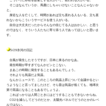
こういった存在を必要とする人がいて、救われる人がいる。
そこはなんていうか、馬鹿にしちゃいけないことなんじゃないか
と。
身近な人を亡くして、時間があれば立ち直れる人もいる、立ち直
れないからこういうサービスを使う人がいる。
自分は大丈夫だったからそんなの信じてる人はおかしい、と思う
のではなく、そういう人たちに寄り添う人であってほしいと思いま
す。
5/29氷河の日記
台風が発生したそうですが、日本に来るのかなあ。
発生時期が早すぎてなんかピンとこない。
まあこの時期に発生することもあるんでしょう。
それよりも気温だよ気温。
なんかニュースで、このところの気温上昇について会議やるとい
うようなこと言ってましたけど、そら昔は気温が低くても、地球次
第で高温になることもあるでしょうよ。
こればっかりは人間ごときにはどうすることもできないからね。
CO2を減らしてどうのだとか、太陽光パネルでどうのとかのレベ
ルではない。