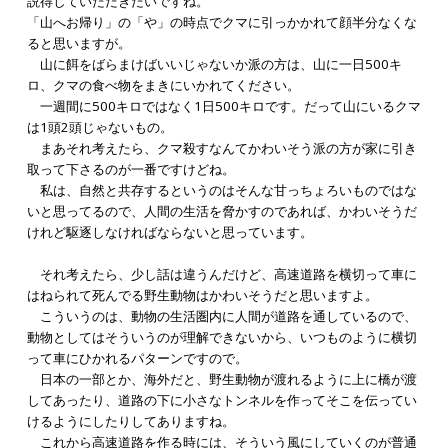
説得していただきたいですね。
「山へお帰り」の「や」の時点でクマに引っかかれて顔半分なくな
ると思いますが。
山に餌をばらまけばいいじゃないか派の方は、山に一日500キ
ロ、クマの食べ物をまきにいかれてください。
一週間に500キロではなく1日500キロです。だって山にいるクマ
は1頭2頭じゃないもの。
まあそれ考えたら、クマ殺すなんてかわいそう派の方が家に引き
取って下さるのが一番ですけどね。
私は、自然と共存するというのはそんな甘っちょろいものではな
いと思ってるので、人間の生活を脅かすのであれば、かわいそうだ
けれど駆逐しなければならないと思っています。
それ考えたら、少し話は違うんだけど、高速道路を横切って車に
はねられて死んでる野生動物はかわいそうだと思いますよ。
こういうのは、動物の生活圏内に人間が道路を通しているので、
動物としてはそういうのが理解できないから、いつものように横切
って車にひかれるパターンですので。
日本の一部とか、海外だと、野生動物が渡れるように上に橋が渡
してあったり、道路の下に小さなトンネルを作ってそこを伝ってい
けるようにしたりしてありますね。
これから高速道路を作る時には、そういう風にしていくのが普通