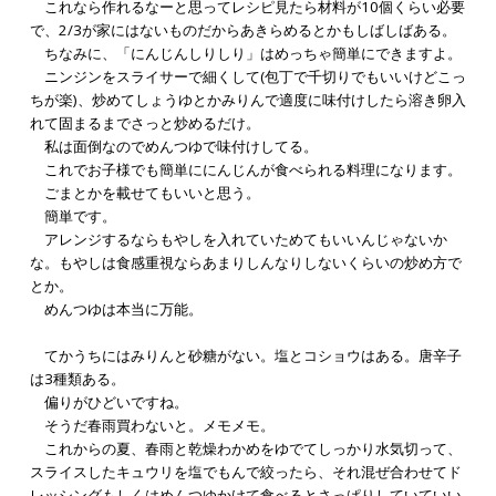
これなら作れるなーと思ってレシピ見たら材料が10個くらい必要
で、2/3が家にはないものだからあきらめるとかもしばしばある。
ちなみに、「にんじんしりしり」はめっちゃ簡単にできますよ。
ニンジンをスライサーで細くして(包丁で千切りでもいいけどこっ
ちが楽)、炒めてしょうゆとかみりんで適度に味付けしたら溶き卵入
れて固まるまでさっと炒めるだけ。
私は面倒なのでめんつゆで味付けしてる。
これでお子様でも簡単ににんじんが食べられる料理になります。
ごまとかを載せてもいいと思う。
簡単です。
アレンジするならもやしを入れていためてもいいんじゃないか
な。もやしは食感重視ならあまりしんなりしないくらいの炒め方で
とか。
めんつゆは本当に万能。
てかうちにはみりんと砂糖がない。塩とコショウはある。唐辛子
は3種類ある。
偏りがひどいですね。
そうだ春雨買わないと。メモメモ。
これからの夏、春雨と乾燥わかめをゆでてしっかり水気切って、
スライスしたキュウリを塩でもんで絞ったら、それ混ぜ合わせてド
レッシングもしくはめんつゆかけて食べるとさっぱりしていていい