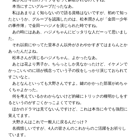
本当にすごいグループだったなあ。
私はあまりよく知らないので語る資格はないですが、初めて知っ
たというか、グループを認識したのは、松本潤さんが「金田一少年
の事件簿」で金田一ハジメを演じられた時ですね。
あの時にはああ、ハジメちゃんにピッタリな人だーって思いまし
た。
それ以前にやってた堂本さん以外がさわやかすぎてはまらんとか
あったんだよね。
松本さんが演じるハジメちゃん、よかったなあ。
あとは花より男子か。ちらっとしか見なかったけど、イケメンで
かっこいいのに頭が残念っていう子の役をしっかり演じておられて
すごいなと。
あとなんといっても大野さんですよ。鍵のかかった部屋がめちゃ
くちゃよかった。
何を考えているかわからないけど的確にトリックの種明かしをす
るというのがすごくかっこよくてですね。
ほかのドラマは見てないんですけど、これは本当に今でも強烈に
覚えてます。
大野さんはこれで一般人に戻るんだっけ？
名残惜しいですが、4人の皆さんのこれからのご活躍をお祈りし
ています。