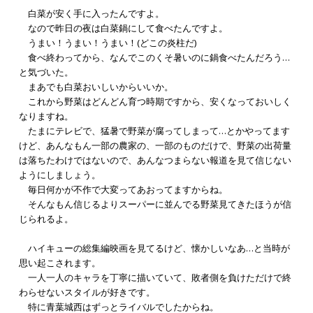
白菜が安く手に入ったんですよ。
なので昨日の夜は白菜鍋にして食べたんですよ。
うまい！うまい！うまい！(どこの炎柱だ)
食べ終わってから、なんでこのくそ暑いのに鍋食べたんだろう…
と気づいた。
まあでも白菜おいしいからいいか。
これから野菜はどんどん育つ時期ですから、安くなっておいしく
なりますね。
たまにテレビで、猛暑で野菜が腐ってしまって…とかやってます
けど、あんなもん一部の農家の、一部のものだけで、野菜の出荷量
は落ちたわけではないので、あんなつまらない報道を見て信じない
ようにしましょう。
毎日何かが不作で大変ってあおってますからね。
そんなもん信じるよりスーパーに並んでる野菜見てきたほうが信
じられるよ。
ハイキューの総集編映画を見てるけど、懐かしいなあ…と当時が
思い起こされます。
一人一人のキャラを丁寧に描いていて、敗者側を負けただけで終
わらせないスタイルが好きです。
特に青葉城西はずっとライバルでしたからね。