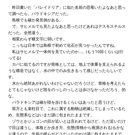
昨日書いた「パレイドリア」に似た名前の恐竜いたよなあと思っ
て調べたら、パラドキシアだった。
島根でも確か発見例がある。
で、サヒメルでも見たよなあと思ったけどあれはデスモスチルス
だった。全然違う。
相変わらず横文字に弱いです。
こっちは日本では島根で初めて化石が見つかったんですね。
私はサヒメルで一体何を見ていたのか…。(もう10回くらいは行
ってる)
カバに似てるのですが骨格としては、地上で体重を支えられるよ
うな構造ではなく、水の中でのみ生きるって感じだったらしいで
す。
水から絶対あがれないわけじゃないだろうけど、骨格を考えたら
とてもじゃないけど陸をのっしのっしとは歩けなかっただろう、的
な。
パラドキシアは確か陸を歩けるくらいはあったと思うけど。
双方とも束柱目で、これに属する動物は絶滅してしまっているた
め、生態系などはいまだ謎に包まれたままです。
ゾウとかジュゴンの目が近いとは言われてるけど、ただ近いだけ
で目は違うし、体格とか歩き方、生態(骨格から推測される)もかな
り違うので、生前の彼らがどうだったのかは謎に包まれたままで