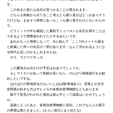
す。
この先また新たな化石が見つかることが望まれます。
どちらも島根から出てること考えたら掘り返せばどっかありそう
だけどね、まあそう簡単にあっちこっち掘り返すわけにもいかんの
で。
ピラミッドの中を確認した素粒子ミューロンも化石を探すことは
できるようで実際使われてたりするみたいです。
あれがもっと簡単になって、AIと組んで「ここ100メートル掘る
と絶滅した何々の化石の一部があります」なんて言われるようにな
る時代も近いのかもしれませんね。
オラ、ワクワクすっぞ。
この夏休みお出かけの予定はおありでしょうか。
もしマイカーがあって島根が近いなら、のんびり島根旅行をお勧
めしたいですね。
ばけばけの聖地回るのもいいし(ほぼ駐車場あり)、恐竜とか古代
史関係が好きな方はサヒメルや多根自然博物館などもあります。
親子で意見がわかれた場合は真ん中とって温泉はいかがでしょう
か。
温泉に入ったあと、多根自然博物館に宿泊。これでなんとか親子
の希望は果たせました。(えらい強引にまとめたな)