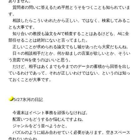
ありません。
質問者の問いに答えるため平然とうそをつくことも知られていま
す。
相談したらこういわれたから正しい、ではなく、検索してみるこ
とも大事です。
知り合いの教授も論文をAIで精査することはあるけども、AIに全
部任せることは絶対にないと言ってました。
正しいことが求められる論文でもし嘘があったら大変だもんね。
日々の相談相手だとか、何か励ましの言葉が欲しいとか、そうい
う意図でAIを使うのはいいと思う。
だけど、相手はあくまでも今までのデータの蓄積から回答を出し
ているわけであって、それが正しいわけではない、というのは知っ
ておくことが大事です。
5/27氷河の日記
今週末はイベント事務を頑張らなければ。
配置いつもどうするか悩むんですよね。
ジャンルをどう並べようかと。
パズルのように組み合わせていく必要があります。空きスペース
作れないからね。