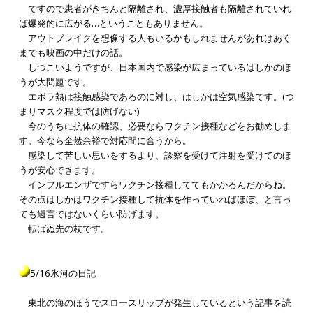
ですので患者がきちんと隔離され、濃厚接触者も隔離されていれ
ば爆発的に広がる…ということもありません。
アウトブレイクを想像する人もいるかもしれませんがあれはあく
までも映画の中だけの話。
しつこいようですが、日本国内で感染が広まっているはしかのほ
うが大問題です。
エボラ熱は接触感染であるのに対し、はしかは空気感染です。(つ
まりマスク程度では防げない)
今のうちに抗体の確認、必要ならワクチン接種などをお勧めしま
す。今なら全然余裕で対応間に合うから。
感染して苦しい思いをするより、診察を受けて注射を受けてのほ
うが安心できます。
インフルエンザですらワクチン接種しててもかかるんだからね。
その点はしかはワクチン接種して抗体を作っていればほぼ、と言っ
ても過言ではないくらい防げます。
転ばぬ先の杖です。
5/16氷河の日記
東北の海のほうでスロースリップが発生しているという記事を読