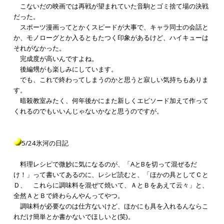
こないだの映画では再戦が望まれていた音駒とゴミ捨て場の決戦
だった。
スポーツ漫画ってとかくスピードが大事で、キャラ同士の会話と
か、モノローグとか入るともたつく印象があるけど、ハイキューは
それがなかった。
完成度が高いんですよね。
後編甥がも楽しみにしています。
でも、これで終わってしまうのかと思うと寂しい気持ちもありま
す。
暗殺教室みたく、何年後かにまた新しくエピソード加えて作って
くれるのでもいいんじゃないかなと思うのですが。
5/24氷河の日記
料理レシピで微妙に気になるのが、「AとBを切って混ぜるだ
け！」って書いてあるのに、レシピ読むと、「ほかの具としてＣと
Ｄ、 これらに調味料を混ぜて焼いて、ＡとＢをあえて云々」と、
全然ＡとＢで終わらんやんってやつ。
調味料が必要なのは仕方ないけど、ほかにも具を入れるんならこ
れだけ簡単とか書かないでほしいと(笑)。