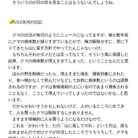
そういうのが日の目を見ることはもうないんでしょうね。
5/22氷河の日記
クマの出没が毎日のようにニュースになってますが、確か数年前
にクマの個体数が減りすぎているとかで、極力駆除せずに、里に下
りてきたら山に返す方針でやってたんじゃないっけ。
もちろんそれがダメだとは言ってなくて、そういう風に保護した
結果、クマの個体数が増えすぎてしまった、ということなんだと思
います。
ほかの野生動物だったら、増えすぎた場合、捕食対象にされた
り、食べ物がなくて死んだりなどして自然に個体数というのは調整
されるのですが、クマは食物連鎖の上にいるのであまり捕食される
こともなく、こうして増えていってしまったのではないかな…と思
います。
だからかわいそうかもしれないけど、人のいるところに出てき
て、人を襲ったクマは駆除するしかありません。
ますます積極的に人を襲うようになるだけなので。
これを「かわいそう」だの「山に返してやれ」という方は、誰も
止めませんのでぜひクマが出没したところでうろうろして、クマを