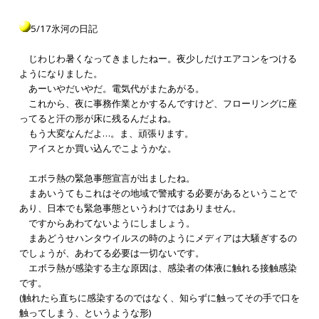
5/17氷河の日記
じわじわ暑くなってきましたねー。夜少しだけエアコンをつける
ようになりました。
あーいやだいやだ。電気代がまたあがる。
これから、夜に事務作業とかするんですけど、フローリングに座
ってると汗の形が床に残るんだよね。
もう大変なんだよ…。ま、頑張ります。
アイスとか買い込んでこようかな。
エボラ熱の緊急事態宣言が出ましたね。
まあいうてもこれはその地域で警戒する必要があるということで
あり、日本でも緊急事態というわけではありません。
ですからあわてないようにしましょう。
まあどうせハンタウイルスの時のようにメディアは大騒ぎするの
でしょうが、あわてる必要は一切ないです。
エボラ熱が感染する主な原因は、感染者の体液に触れる接触感染
です。
(触れたら直ちに感染するのではなく、知らずに触ってその手で口を
触ってしまう、というような形)