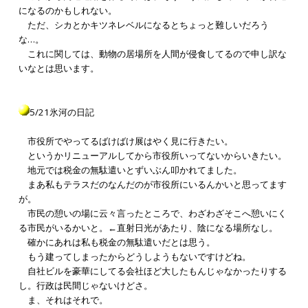
になるのかもしれない。
ただ、シカとかキツネレベルになるとちょっと難しいだろう
な…。
これに関しては、動物の居場所を人間が侵食してるので申し訳な
いなとは思います。
5/21氷河の日記
市役所でやってるばけばけ展はやく見に行きたい。
というかリニューアルしてから市役所いってないからいきたい。
地元では税金の無駄遣いとずいぶん叩かれてました。
まあ私もテラスだのなんだのが市役所にいるんかいと思ってます
が。
市民の憩いの場に云々言ったところで、わざわざそこへ憩いにく
る市民がいるかいと。←直射日光があたり、陰になる場所なし。
確かにあれは私も税金の無駄遣いだとは思う。
もう建ってしまったからどうしようもないですけどね。
自社ビルを豪華にしてる会社ほど大したもんじゃなかったりする
し。行政は民間じゃないけどさ。
ま、それはそれで。