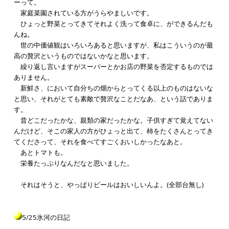
ーって。
家庭菜園されている方がうらやましいです。
ひょっと野菜とってきてそれよく洗って食卓に、ができるんだも
んね。
世の中価値観はいろいろあると思いますが、私はこういうのが最
高の贅沢というものではないかなと思います。
繰り返し言いますがスーパーとかお店の野菜を否定するものでは
ありません。
新鮮さ、において自分ちの畑からとってくる以上のものはないな
と思い、それがとても素敵で贅沢なことだなあ、という話でありま
す。
昔どこだったかな、親類の家だったかな。子供すぎて覚えてない
んだけど、そこの家人の方がひょっと出て、柿をたくさんとってき
てくださって、それを食べてすごくおいしかったなあと。
あとトマトも。
栄養たっぷりなんだなと思いました。
それはそうと、やっぱりビールはおいしいんよ。(全部台無し)
5/25氷河の日記