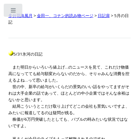
Toggle
多分花鳥風月
>
金田一、コナン的読み物ページ
>
日記扉
> 5月の日
記
5/31氷河の日記
また明日からいろいろ値上げ…のニュースを見て、これだけ物価
高になってても給与額変わらないのだから、そりゃみんな消費を控
えるよね…って思いました。
世の中、新卒の給与がいくらだの景気のいい話をやってますがそ
れは大手企業の話であって、ほとんどの中小企業ではそんな余裕は
ないかと思います。
結局こういうとこだけ取り上げてどこの会社も景気いいですよ、
みたいに報道してるのは疑問が残る。
株価が6万円突破したとしても、バブルの時みたいな状況ではな
いですよ。
嵐さんが今日のライブをもって解散されるのですね。