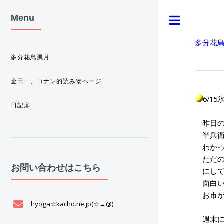
Menu
Toggle
多分花
多分花鳥風月
金田一、コナン的読み物ページ
6/1
日記扉
昨日の
半兵衛
わかっ
ただの
お問い合わせはこちら
にして
面白い
お市が
hyoga☆kacho.ne.jp(☆→@)
週末に