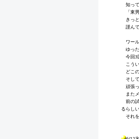
知って
「東男
きっと
謹んで
ワール
ゆった
今回3
こうい
どこの
そして
頑張っ
またメ
前の試
るらし
それを
6/1