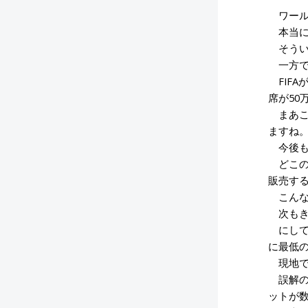
ワール
本当に
そうい
一方で
FIFA
席が50
まあこ
ますね
今後も
どこの
販売する
こんな
次もき
にして
に最低
現地で
誤解の
ットが