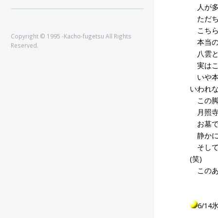
人が多
ただち
こちら
Copyright © 1995 -Kacho-fugetsu All Rights
本当の
Reserved.
八雲と
実はこ
いや本
いわれ
この脚
月照寺
お墓で
静かに
そして
(笑)
このあ
6/1