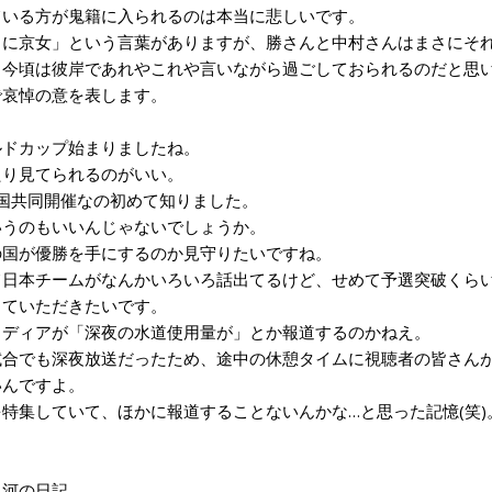
いる方が鬼籍に入られるのは本当に悲しいです。
に京女」という言葉がありますが、勝さんと中村さんはまさにそれ
今頃は彼岸であれやこれや言いながら過ごしておられるのだと思
哀悼の意を表します。
ドカップ始まりましたね。
り見てられるのがいい。
国共同開催なの初めて知りました。
うのもいいんじゃないでしょうか。
国が優勝を手にするのか見守りたいですね。
日本チームがなんかいろいろ話出てるけど、せめて予選突破くら
ていただきたいです。
ディアが「深夜の水道使用量が」とか報道するのかねえ。
合でも深夜放送だったため、途中の休憩タイムに視聴者の皆さんが
いんですよ。
特集していて、ほかに報道することないんかな…と思った記憶(笑)
2氷河の日記