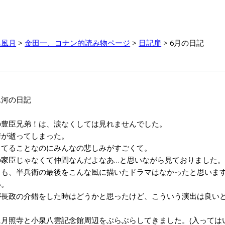
鳥風月
>
金田一、コナン的読み物ページ
>
日記扉
> 6月の日記
5氷河の日記
豊臣兄弟！は、涙なくしては見れませんでした。
が逝ってしまった。
てることなのにみんなの悲しみがすごくて。
家臣じゃなくて仲間なんだよなあ…と思いながら見ておりました
も、半兵衛の最後をこんな風に描いたドラマはなかったと思いま
。
長政の介錯をした時はどうかと思ったけど、こういう演出は良い
月照寺と小泉八雲記念館周辺をぶらぶらしてきました。(入ってはい