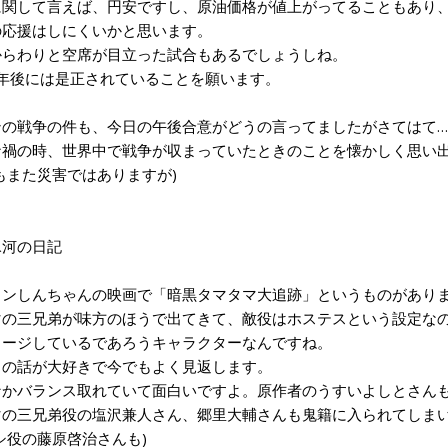
関して言えば、円安ですし、原油価格が値上がってることもあり、
の応援はしにくいかと思います。
らわりと空席が目立った試合もあるでしょうしね。
年後には是正されていることを願います。
の戦争の件も、今日の午後合意がどうの言ってましたがさてはて…
禍の時、世界中で戦争が収まっていたときのことを懐かしく思い
もまた災害ではありますが)
3氷河の日記
ンしんちゃんの映画で「暗黒タマタマ大追跡」というものがあり
の三兄弟が味方のほうで出てきて、敵役はホステスという設定なの
メージしているであろうキャラクターなんですね。
の話が大好きで今でもよく見返します。
かバランス取れていて面白いですよ。原作者のうすいよしとさん
の三兄弟役の塩沢兼人さん、郷里大輔さんも鬼籍に入られてしま
シ役の藤原啓治さんも)