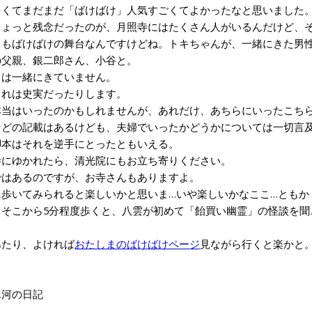
くてまだまだ「ばけばけ」人気すごくてよかったなと思いました
ょっと残念だったのが、月照寺にはたくさん人がいるんだけど、そ
もばけばけの舞台なんですけどね。トキちゃんが、一緒にきた男性
父親、銀二郎さん、小谷と。
は一緒にきていません。
れは史実だったりします。
当はいったのかもしれませんが、あれだけ、あちらにいったこちら
などの記載はあるけども、夫婦でいったかどうかについては一切言
本はそれを逆手にとったともいえる。
にゆかれたら、清光院にもお立ち寄りください。
はあるのですが、お寺さんもありますよ。
歩いてみられると楽しいかと思いま…いや楽しいかなここ…ともか
そこから5分程度歩くと、八雲が初めて「飴買い幽霊」の怪談を聞
たり、よければ
おたしまのばけばけページ
見ながら行くと楽かと
4氷河の日記