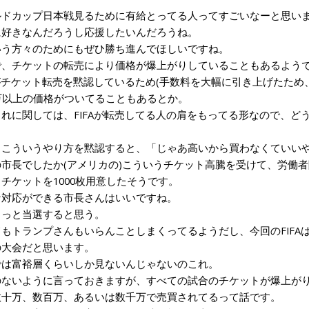
ドカップ日本戦見るために有給とってる人ってすごいなーと思い
好きなんだろうし応援したいんだろうね。
う方々のためにもぜひ勝ち進んでほしいですね。
、チケットの転売により価格が爆上がりしていることもあるよう
がチケット転売を黙認しているため(手数料を大幅に引き上げたため
万以上の価格がついてることもあるとか。
れに関しては、FIFAが転売してる人の肩をもってる形なので、ど
。
こういうやり方を黙認すると、「じゃあ高いから買わなくていいや
市長でしたか(アメリカの)こういうチケット高騰を受けて、労働者
チケットを1000枚用意したそうです。
対応ができる市長さんはいいですね。
っと当選すると思う。
もトランプさんもいらんことしまくってるようだし、今回のFIFA
の大会だと思います。
は富裕層くらいしか見ないんじゃないのこれ。
ないように言っておきますが、すべての試合のチケットが爆上がり
数十万、数百万、あるいは数千万で売買されてるって話です。