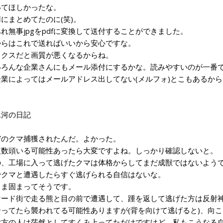
いてほしかったな。
にまとめてたのに(笑)。
無事jpgをpdfに変換して送付することができました。
らはこれで送ればいいから安心ですな。
クスだと画質が悪くなるからね。
ろんな企業さんにもメール添付にするかな。読みやすいのが一番
業によってはメールアドレス出してない(メルフォ)とこもあるから
0氷河の日記
のクマ捕獲されたんだ。よかった。
数頭いる可能性あったら大変ですよね。しっかり確認しないと。
、工場に入って逃げたクマは体格からしてまだ成獣ではないようで
クマと遭遇したらすぐ逃げられる自信はないな。
ま固まってそうです。
ード街で走る熊と目の前で遭遇して、踵を返して逃げた方は反射
ってたら襲われてる可能性ありますが(背を向けて逃げると)、向
方の人は茫然としてすくみ上ってただけですけど、私もこうなる自