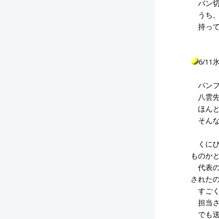
パン切
うち、
持って
6/1
パンフ
八雲先
ほんと
そんな
くにび
ものか
代表の
された
すごく
担当さ
でも送ろ