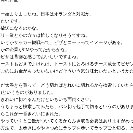
ー始まりましたね。日本はオランダと対戦か。
たいです。
放送になるのかな。
リー業とかの方々は忙しくなりそうですね。
いうかサッカー観戦って、ピザとコーラってイメージがある。
かの企業がCMやってたからかな。
ピザは背徳な感じでおいしいですよね。
ーストもどきでよければ、トーストにとろけるチーズ載せてピザソ
むのにお金がもったいないけどそういう気分味わいたいというか
だ太巻きを買って、どう切ればきれいに切れるかを検索していたら
)というものがありました。
きれいに切れるんだけどいちいち面倒くさい。
うちょっと検索してみたら、パン切り包丁で切るというのがあり
らこれが一番きれいにきれた。
やっていくとご飯がついてくるからふき取る必要はありますがめ
方法で、太巻きにややきつめにラップを巻いてラップごと切る、と