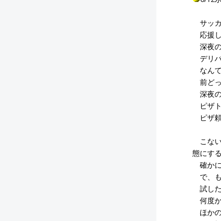
サッカ
応援し
深夜の
デリバ
なんて
前どっ
深夜の
ピザト
ピザ頼
こない
態にする
確かに
で、も
試した
何度か
ほかの