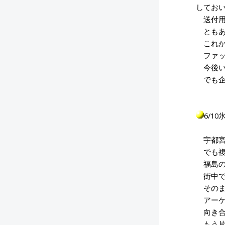
してお
送付用
ともあれ
これか
ファッ
今後い
でも企
6/1
宇都宮
でも複
福島の
街中で
そのま
アーケ
向き合
もう片