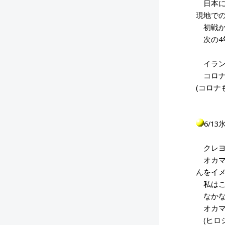
日本に
現地で
初戦か
次の4
イラン
コロナ
(コロナ
6/1
クレヨ
オカマ
んをイ
私はこ
なかな
オカマ
(ヒロ