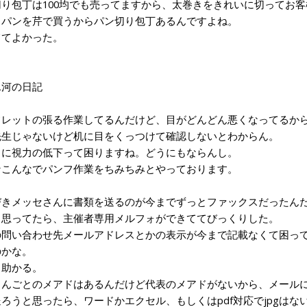
り包丁は100均でも売ってますから、太巻きをきれいに切ってお
パンを芹で買うからパン切り包丁あるんですよね。
てよかった。
1氷河の日記
レットの張る作業してるんだけど、目がどんどん悪くなってるか
生じゃないけど机に目をくっつけて確認しないとわからん。
に視力の低下って困りますね。どうにもならんし。
こんなでパンフ作業をちみちみとやっております。
きメッセさんに書類を送るのが今までずっとファックスだったんだ
と思ってたら、主催者専用メルフォができててびっくりした。
問い合わせ先メールアドレスとかの表示が今まで記載なくて困って
のかな。
助かる。
んごとのメアドはあるんだけど代表のメアドがないから、メールに
うと思ったら、ワードかエクセル、もしくはpdf対応でjpgはない