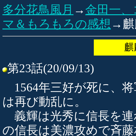
多分花鳥風月
→
金田一、
マ＆もろもろの感想
→麒
麒
第23話(20/09/13)
1564年三好が死に、
は再び動乱に。
義輝は光秀に信長を連
の信長は美濃攻めで斉藤