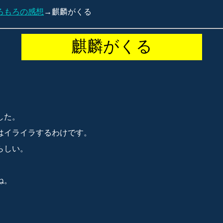
ろもろの感想
→麒麟がくる
麒麟がくる
。
した。
はイライラするわけです。
らしい。
ね。