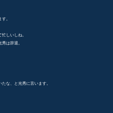
ます。
て忙しいしね。
光秀は辞退。
いたな、と光秀に言います。