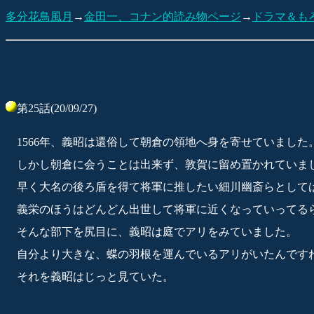
多分花鳥風月
→
金田一、コナン的読み物ページ
→
ドラマ＆も
第25話(20/09/27)
1566年、義昭は還俗して朝倉の領地へ身を寄せていました
しかし朝倉に会うことは出来ず、敦賀に留め置かれていま
早く大名の後ろ盾を得て将軍に推したい細川幽斎らとして
義栄のほうはどんどん出世して将軍に近くなっていってる
そんな部下を尻目に、義昭は庭でアリをみていました。
自分より大きな、蝶の羽根を運んでいるアリがいたんです
それを義昭はじっと見ていた。