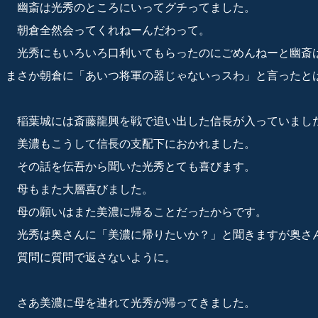
幽斎は光秀のところにいってグチってました。
朝倉全然会ってくれねーんだわって。
光秀にもいろいろ口利いてもらったのにごめんねーと幽斎
まさか朝倉に「あいつ将軍の器じゃないっスわ」と言ったとは
稲葉城には斎藤龍興を戦で追い出した信長が入っていまし
美濃もこうして信長の支配下におかれました。
その話を伝吾から聞いた光秀とても喜びます。
母もまた大層喜びました。
母の願いはまた美濃に帰ることだったからです。
光秀は奥さんに「美濃に帰りたいか？」と聞きますが奥さ
質問に質問で返さないように。
さあ美濃に母を連れて光秀が帰ってきました。