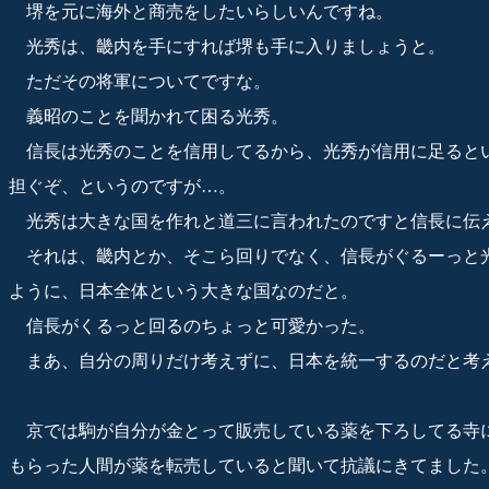
堺を元に海外と商売をしたいらしいんですね。
光秀は、畿内を手にすれば堺も手に入りましょうと。
ただその将軍についてですな。
義昭のことを聞かれて困る光秀。
信長は光秀のことを信用してるから、光秀が信用に足ると
担ぐぞ、というのですが…。
光秀は大きな国を作れと道三に言われたのですと信長に伝
それは、畿内とか、そこら回りでなく、信長がぐるーっと
ように、日本全体という大きな国なのだと。
信長がくるっと回るのちょっと可愛かった。
まあ、自分の周りだけ考えずに、日本を統一するのだと考
京では駒が自分が金とって販売している薬を下ろしてる寺
もらった人間が薬を転売していると聞いて抗議にきてました