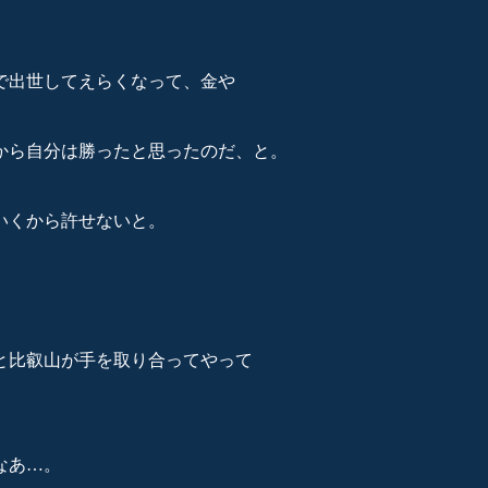
で出世してえらくなって、金や
から自分は勝ったと思ったのだ、と。
いくから許せないと。
と比叡山が手を取り合ってやって
なあ…。