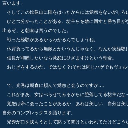
言います。
そしてこの比叡山に陣をはったからには覚恕をないがしろ
ひとつ分かったことがある、坊主らを敵に回すと勝ち目が
出るぞ、と朝倉は言うのでした。
戦った経験があるからわかるんでしょうね。
仏背負ってるから無敵とかいうんじゃなく、なんか実経験
信長が和睦したいなら覚恕にひざまずけという朝倉。
おじぎをするのだ、ではなく？(それは同じハゲでもヴォル
で、光秀は朝倉に頼んで覚恕と会うのですが…。
これがまあ、女はべらせてみるからに堕落してる坊主だな
覚恕は帝に会ったことがあるか、あれは美しい、自分は美
自分のコンプレックスを語ります。
光秀が口を挟もうとして黙って聞けといわれてたけどこう