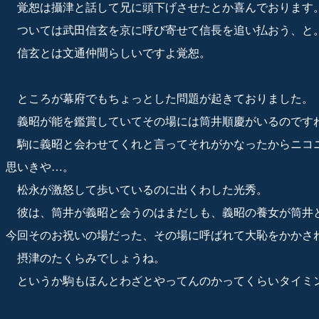
覚恕は攝津と話して兄に頭下げさせたとか喜んでおります
ついては武田信玄を京に呼び寄せて信長を追い払おう、と
信玄とは文通仲間らしいですよ覚恕。
ところが幕府でもちょっとした問題が起きておりました。
義昭が能を鑑賞していてその場には筒井順慶がいるのです
駒に義昭と会わせてくれと言ってそれがかなったからニコ
思いきや…。
松永が激怒して歩いているのに出くわした光秀。
彼は、筒井が義昭と会うのはまだしも、義昭の養女が筒井
今回そのお祝いの場だった、その場に呼ばれて大恥をかかさ
摂津のたくらみでしょうね。
というか駒もほんとわざとやってんのかってくらいタイミ