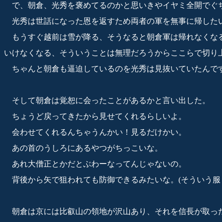
で、朝倉、光秀を褒めてるのかと思いきやイヤミ全開でぐ
光秀は世話になった恩を返すため両者の軍を無事に帰した
もうすぐ越前は雪が降る、そうなると朝倉軍は帰れなくな
いけなくなる、そういうことは無理だろうからここらで切り
ちゃんと朝倉も逼迫しているのを光秀は見抜いていたんで
そして朝倉は覚恕に会ったことがあるかと言い出した。
ちょうど戻ってきたから見せてくれるらしいよ。
会わせてくれるんちゃうんかい！見るだけかい。
あの首のうしろにあるやつがちっこいな。
あれ大僧正とかだとぶわーなってんじゃないの。
背後から矢で狙われても防御できるみたいな。(そういう服
朝倉は京には比叡山の領地が沢山あり、それを信長が取っ