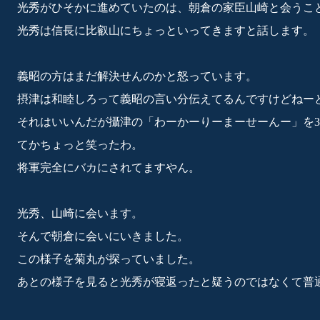
光秀がひそかに進めていたのは、朝倉の家臣山崎と会うこ
光秀は信長に比叡山にちょっといってきますと話します。
義昭の方はまだ解決せんのかと怒っています。
摂津は和睦しろって義昭の言い分伝えてるんですけどねー
それはいいんだが攝津の「わーかーりーまーせーんー」を3
てかちょっと笑ったわ。
将軍完全にバカにされてますやん。
光秀、山崎に会います。
そんで朝倉に会いにいきました。
この様子を菊丸が探っていました。
あとの様子を見ると光秀が寝返ったと疑うのではなくて普