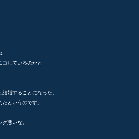
。
。
ね。
ニコしているのかと
と結婚することになった、
れたというのです。
ング悪いな。