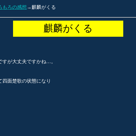
ろもろの感想
→麒麟がくる
麒麟がくる
ですが大丈夫ですかね…。
て四面楚歌の状態になり