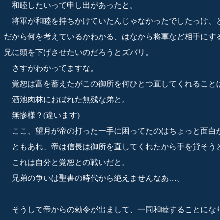
和睦したいって申し出があったと。
将軍が和睦を持ちかけていたんじゃなかったでしたっけ、
だから何を考えているかわかる、はなから将軍など相手にす
兄に頭を下げさせたいのだろうとズバリ。
さすがわかってますな。
覚恕は富を蓄えたがこの御所を何ひとつ直してくれること
酒池肉林におぼれた無残な弟と。
無惨様？(違います)
ここ、望月が帝の打った一手に困ってたのはちょっと面白
ともあれ、帝は信長は御所を直してくれたから手を貸そう
これは自分と覚恕との戦いだと。
兄弟の争いは聖書の時代から絶えませんなあ…。
そうして帝からの勅令が出まして、一同和睦することにな