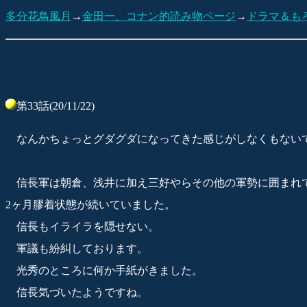
多分花鳥風月
→
金田一、コナン的読み物ページ
→
ドラマ＆も
第33話(20/11/22)
なんかちょっとグダグダになってきた感じがしなくもない
信長軍は朝倉、浅井に加え三好やらその他の軍勢に囲まれ
2ヶ月膠着状態が続いていました。
信長もイライラを隠せない。
軍議も紛糾しております。
光秀のところに何か手紙がきました。
信長気づいたようですね。