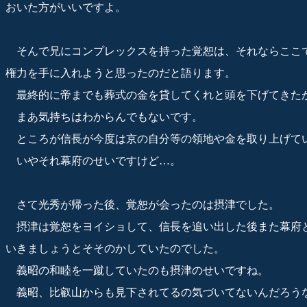
おいた方がいいですよ。
そんで兄にコンプレックスを持った覚恕は、それならここ
権力を手に入れようと思ったのだと語ります。
最終的に帝までも葬式の金を貸してくれと頭を下げてきた
まあ気持ちはわからんでもないです。
ところが信長が今度は京の自分等の領地や金を取り上げて
いやそれ幕府のせいですけど…。
さて光秀が帰った後、覚恕が会ったのは摂津でした。
摂津は覚恕をヨイショして、信長を追い出した後また幕府
いきましょうとそそのかしていたのでした。
義昭の和睦を一蹴していたのも摂津のせいですね。
義昭、比叡山からも見下されてるの気づいてないんだろう