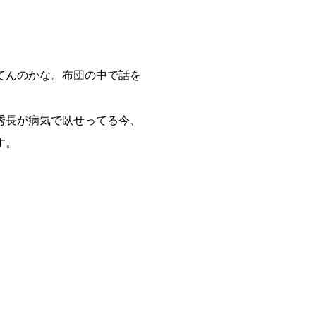
てんのかな。布団の中で話を
秀長が病気で臥せってる今、
す。