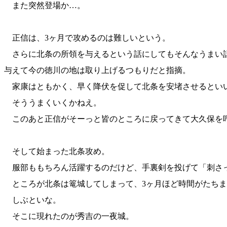
また突然登場か…。
正信は、3ヶ月で攻めるのは難しいという。
さらに北条の所領を与えるという話にしてもそんなうまい
与えて今の徳川の地は取り上げるつもりだと指摘。
家康はともかく、早く降伏を促して北条を安堵させるとい
そううまくいくかねえ。
このあと正信がそーっと皆のところに戻ってきて大久保を
そして始まった北条攻め。
服部ももちろん活躍するのだけど、手裏剣を投げて「刺さ
ところが北条は篭城してしまって、3ヶ月ほど時間がたちま
しぶといな。
そこに現れたのが秀吉の一夜城。