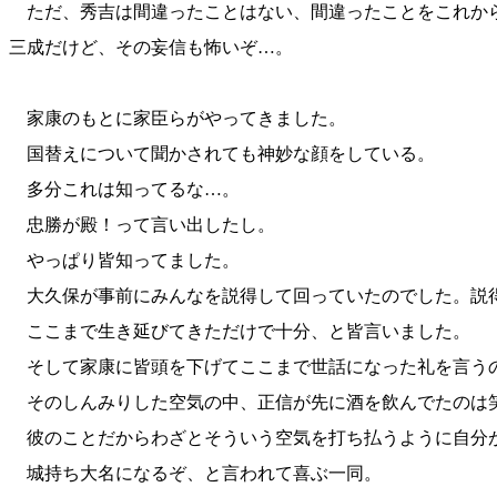
ただ、秀吉は間違ったことはない、間違ったことをこれか
三成だけど、その妄信も怖いぞ…。
家康のもとに家臣らがやってきました。
国替えについて聞かされても神妙な顔をしている。
多分これは知ってるな…。
忠勝が殿！って言い出したし。
やっぱり皆知ってました。
大久保が事前にみんなを説得して回っていたのでした。説
ここまで生き延びてきただけで十分、と皆言いました。
そして家康に皆頭を下げてここまで世話になった礼を言う
そのしんみりした空気の中、正信が先に酒を飲んでたのは
彼のことだからわざとそういう空気を打ち払うように自分
城持ち大名になるぞ、と言われて喜ぶ一同。