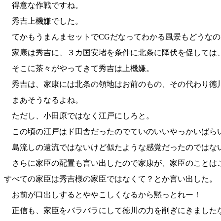
得意な作戦ですね。
秀吉上機嫌でした。
てかもうまんまセットでCGだなってわかる風景もどうなの
家康は秀吉に、３カ国安堵を条件に北条に降伏を促しては
そこに茶々がやってきて秀吉は上機嫌。
秀吉は、家康には北条の領地はお前のもの、その代わり徳
まあそうなるよね。
ただし、小田原ではなく江戸にしろと。
この頃の江戸はド田舎だったのでていのいいやっかいばら
島流しの遠流ではないけど似たような感覚だったのではな
さらに家臣の配置も言い出したので家康が、家臣のことは
すべての家臣は秀吉様の家臣ではなくて？とか言い出した。
お前が口出しするとややこしくなるから黙っとれー！
正信も、家臣をバラバラにして徳川の力を削ぎにきました