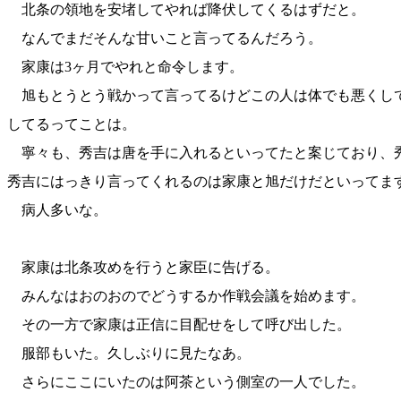
北条の領地を安堵してやれば降伏してくるはずだと。
なんでまだそんな甘いこと言ってるんだろう。
家康は3ヶ月でやれと命令します。
旭もとうとう戦かって言ってるけどこの人は体でも悪くし
してるってことは。
寧々も、秀吉は唐を手に入れるといってたと案じており、
秀吉にはっきり言ってくれるのは家康と旭だけだといってま
病人多いな。
家康は北条攻めを行うと家臣に告げる。
みんなはおのおのでどうするか作戦会議を始めます。
その一方で家康は正信に目配せをして呼び出した。
服部もいた。久しぶりに見たなあ。
さらにここにいたのは阿茶という側室の一人でした。