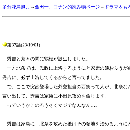
多分花鳥風月
→
金田一、コナン的読み物ページ
→
ドラマ＆も
第37話(23/10/01)
秀吉と茶々の間に鶴松が誕生しました。
一方北条では、氏政に上洛するようにと家康の娘おふうが
秀吉に、必ず上洛してくるからと言ってました。
で、ここで突然登場した外交担当の西笑って人が、北条な
言い出して、秀吉は家康に小田原攻めを命じます。
っていうかこのろうそくマジでなんなん…。
秀吉は家康に、北条を攻めた後はその領地を治めるように