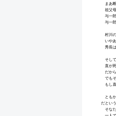
まあ断
祖父母
与一郎
与一郎
村川の
いやあ
秀長は
そして
直が死
だから
でもそ
もし直
ともか
だとい
そなた
一人で