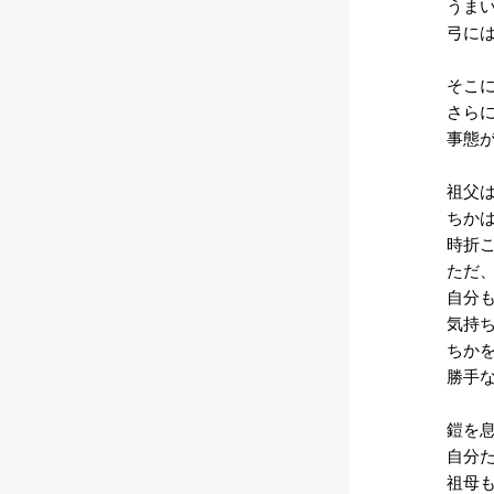
うまい
弓には
そこに
さらに
事態が
祖父は
ちかは
時折こ
ただ、
自分も
気持ち
ちかを
勝手な
鎧を息
自分た
祖母も