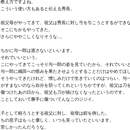
教え方ですよね。
こういう使い方もあると伝える秀長。
祖父母がやってきて、祖父は秀長に対し弓を引こうとするができ
そこにちかもやってきた。
さらにややこしくなりそうな…。
ちかに与一郎は渡さないといいます。
それでいいという。
こにやってきてこっそり与一郎の姿を見ていたから、それでいい
与一郎に織田への恨みを果たさせようとすることだけはやめてほ
そうやってきたけれど、憎しみだけで生きていくのはつらい、与一
がすまないのなら自分を切ってくれというちかですが、祖父は刀
傷つけたあの日から、祖父も刀が抜けなくなったというのです。
ことしておいて勝手に傷ついてんなこのジジイ。
子として頼ろうとする祖父に対し、祖母は鎧を倒した。
ちの息子はもっと優しく、いつも笑っていたといいます。
苦しかったんだろうな。