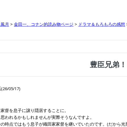
鳥風月
>
金田一、コナン的読み物ページ
>
ドラマ＆もろもろの感想
豊臣兄弟！
26/05/17)
家督を息子に譲り隠居することに。
思われるかもしれませんが実際そうなんですよ。
の時点ではもう息子が織田家家督を継いでいたのです。(だから光