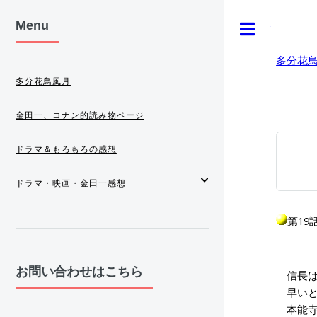
Menu
Toggle
多分花
多分花鳥風月
金田一、コナン的読み物ページ
ドラマ＆もろもろの感想
ドラマ・映画・金田一感想
第19話(
お問い合わせはこちら
信長は
早いと
本能寺