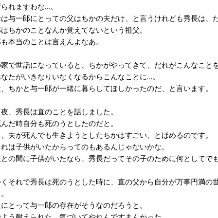
られますわな…。
は与一郎にとっての父はちかの夫だけ、と言うけれども秀長は、だ
はちかのことなんか覚えてないという祖父。
も本当のことは言えんよなあ。
家で世話になっていると、ちかがやってきて、だれがこんなこと
なたがいきなりいなくなるからこんなことに…。
、ちかと与一郎が一緒に暮らしてほしかったのだ、と言います。
夜、秀長は直のことを話しました。
んだ時自分も死のうとしたのだと。
、夫が死んでも生きようとしたちかはすごい、とほめるのです。
れは子供がいたからってのもあるんじゃないかな。
との間に子供がいたなら、秀長だってその子のために何としてでも
くそれで秀長は死のうとした時に、直の父から自分が万事円満の世
う。
にとって与一郎の存在がそうなのだろうと。
よう耐えられた、気づいてやれんですまんかった。