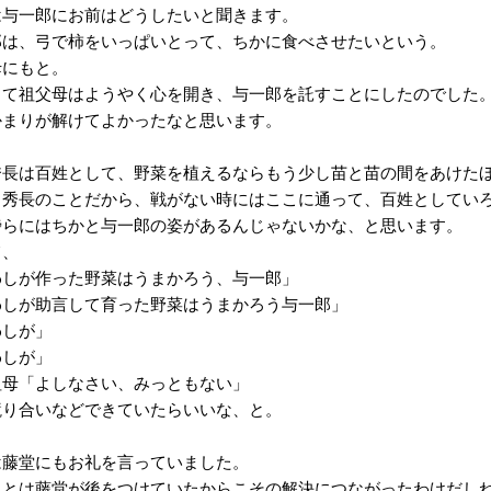
与一郎にお前はどうしたいと聞きます。
は、弓で柿をいっぱいとって、ちかに食べさせたいという。
にもと。
て祖父母はようやく心を開き、与一郎を託すことにしたのでした
まりが解けてよかったなと思います。
長は百姓として、野菜を植えるならもう少し苗と苗の間をあけたほ
秀長のことだから、戦がない時にはここに通って、百姓としていろ
らにはちかと与一郎の姿があるんじゃないかな、と思います。
、
わしが作った野菜はうまかろう、与一郎」
わしが助言して育った野菜はうまかろう与一郎」
わしが」
わしが」
祖母「よしなさい、みっともない」
競り合いなどできていたらいいな、と。
藤堂にもお礼を言っていました。
とは藤堂が後をつけていたからこその解決につながったわけだし