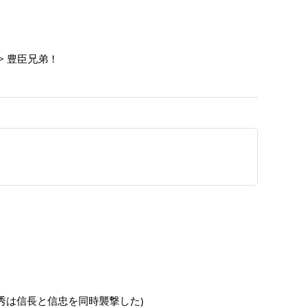
> 豊臣兄弟！
秀は信長と信忠を同時襲撃した)