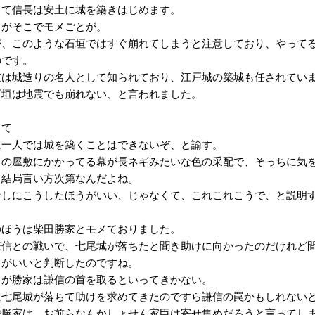
て信長は安土に城を築きはじめます。
がそこでモメごとが。
、このような石垣ではすぐ崩れてしまうと注意しており、やってる
のです。
は城造りの名人として知られており、江戸城の築城も任されてい
垣は地震でも崩れない、と言われました。
て
一人では城を築くことはできないぞ、と諭す。
の屋敷にかかってる幕が長ネギみたいな色の采配で、そっちに気を
結局言い方次第なんだよね。
しにこうしたほうがいい、じゃなくて、これこれこうで、と説明
ほうは柴田勝家とモメておりました。
信との戦いで、七尾城が落ちたと聞き助けに向かったのだけれど間
うがいいと判断したのですね。
が勝家は謙信の首を取るといってきかない。
七尾城が落ちて助けを求めてきたのですら謙信の罠かもしれない
勝家は、お前らなんかしょせん家臣は寄せ集めだろうと言ってし