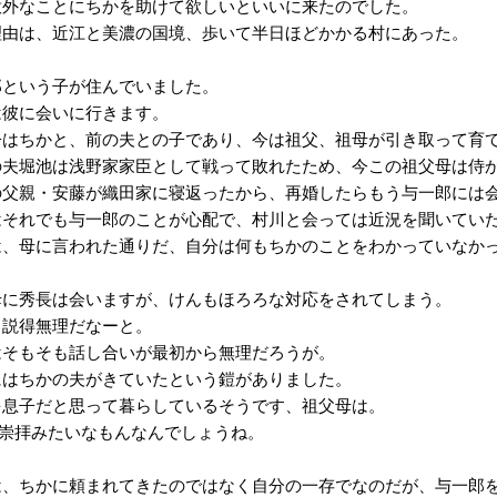
外なことにちかを助けて欲しいといいに来たのでした。
由は、近江と美濃の国境、歩いて半日ほどかかる村にあった。
という子が住んでいました。
彼に会いに行きます。
はちかと、前の夫との子であり、今は祖父、祖母が引き取って育
夫堀池は浅野家家臣として戦って敗れたため、今この祖父母は侍か
父親・安藤が織田家に寝返ったから、再婚したらもう与一郎には会
それでも与一郎のことが心配で、村川と会っては近況を聞いていた
、母に言われた通りだ、自分は何もちかのことをわかっていなか
に秀長は会いますが、けんもほろろな対応をされてしまう。
説得無理だなーと。
そもそも話し合いが最初から無理だろうが。
はちかの夫がきていたという鎧がありました。
息子だと思って暮らしているそうです、祖父母は。
崇拝みたいなもんなんでしょうね。
、ちかに頼まれてきたのではなく自分の一存でなのだが、与一郎