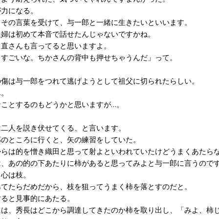
力になる。
その言葉を受けて、与一郎と一緒に生きたいといいます。
婦は初めて本音で話せたんじゃないですかね。
直さんも言ってると思いますよ。
てすごいな。ちかさんの背中も押せちゃうんだ」って。
傷は与一郎をつれて逃げようとして祖父に切られたらしい。
。
ことするのもどうかと思いますが…。
二人を説き伏せてくる、と言います。
のところに行くと、矢の練習をしていた。
らは的を憎き織田と思って射よといわれていたけどうまくあたら
、あの的の下あたりに柿があると思ってみよと与一郎に言うので
心は枝。
てたらだめだから、枝を狙ってうまく柿を落とすのだと。
ると見事的にあたる。
は、秀長はどこから調達してきたのか柿を取り出し、「みよ、柿じ