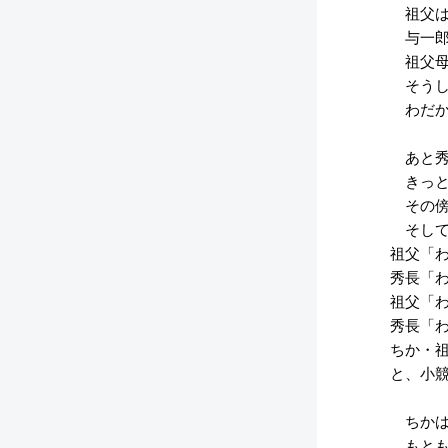
祖父は
与一郎
祖父母
そうし
わだか
あと秀
きっと
その傍
そして
祖父「
秀長「
祖父「
秀長「
ちか・
と、小
ちかは
もとも