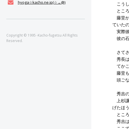
hyoga☆kacho.ne.jp(☆→@)
こうし
ところ
藤堂が
ていた
実際彼
Copyright © 1995 -Kacho-fugetsu All Rights
彼の石
Reserved.
さてさ
秀長は
てかこ
藤堂も
頭ごな
秀吉の
上杉謙
げたほ
ところ
秀吉は
ここで