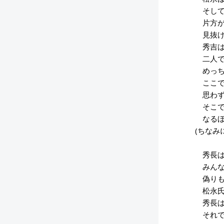
そして
片方が
見抜け
秀吉は
二人で
めっち
ここで
思わず
そこで
なるほ
(ちなみ
秀長は
みんな
偽りも
松永氏
秀長は
それで