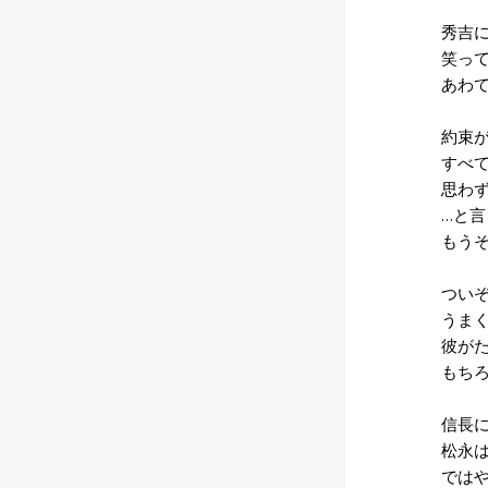
秀吉に
笑って
あわて
約束が
すべて
思わず
…と言
もうそ
ついぞ
うまく
彼がた
もちろ
信長に
松永は
ではや