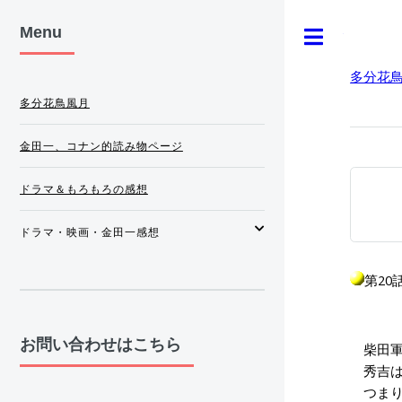
Menu
Toggle
多分花
多分花鳥風月
金田一、コナン的読み物ページ
ドラマ＆もろもろの感想
ドラマ・映画・金田一感想
第20話(
お問い合わせはこちら
柴田軍
秀吉は
つまり