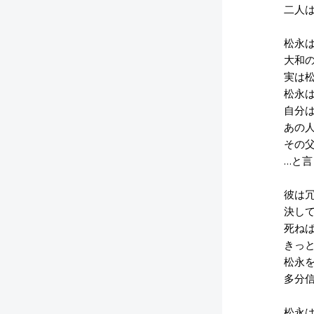
二人は
松永は
大和の
実は松
松永は
自分は
あの人
その父
…と言
彼は冗
決して
死ねば
きっと
松永を
多分信
松永は