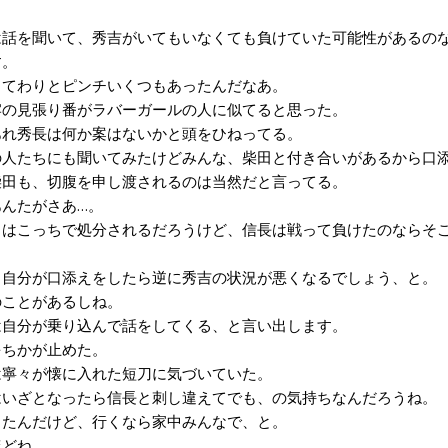
話を聞いて、秀吉がいてもいなくても負けていた可能性があるのな
す。
てわりとピンチいくつもあったんだなあ。
の見張り番がラバーガールの人に似てると思った。
れ秀長は何か案はないかと頭をひねってる。
人たちにも聞いてみたけどみんな、柴田と付き合いがあるから口添
田も、切腹を申し渡されるのは当然だと言ってる。
んたがさあ…。
はこっちで処分されるだろうけど、信長は戦って負けたのならそこ
自分が口添えをしたら逆に秀吉の状況が悪くなるでしょう、と。
ことがあるしね。
自分が乗り込んで話をしてくる、と言い出します。
ちかが止めた。
寧々が懐に入れた短刀に気づいていた。
いざとなったら信長と刺し違えてでも、の気持ちなんだろうね。
たんだけど、行くなら家中みんなで、と。
どね。