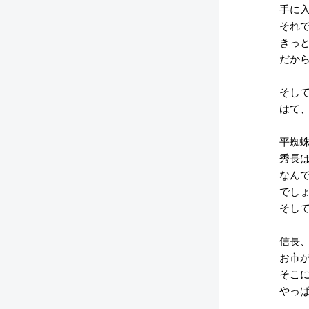
手に入
それで
きっと
だから
そして
はて、
平蜘蛛
秀長は
なんで
でしょ
そして
信長、
お市が
そこに
やっぱ