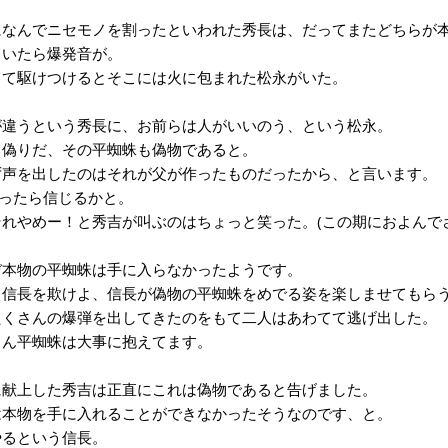
なんでニセモノを割ったといわれた秀長は、だってまたどちらが本
いたら爆発音が。
て駆けつけるとそこには火に包まれた松永がいた。
違うという秀長に、お前らは人がいいのう、という松永。
偽りだ、その平蜘蛛も偽物であると。
声を出したのはそれが父が作ったものだったから、と言います。
ったら信じるかと。
れやめー！と秀吉が叫ぶのはちょっと笑った。(この期におよんでさ
本物の平蜘蛛は手に入らなかったようです。
信長を欺けよ、信長が偽物の平蜘蛛をめでる姿を楽しませてもら
くさんの爆弾を出してきたのをもて二人はあわてて逃げ出した。
ん平蜘蛛は大事に抱えてます。
献上した秀吉は正直にこれは偽物であると告げました。
本物を手に入れることができなかったそうなのです、と。
るという信長。