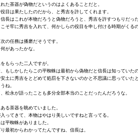
れた茶器が偽物だというのはよくあることだと。
役目は果たしたのだから、と秀吉を許してくれます。
信長はこれが本物だろうと偽物だろうと、秀吉を許すつもりだっ
こそ牢に秀吉を入れて、何かしらの役目を申し付ける時期がくる
次の任務は播磨だそうです。
何があったかな。
をもらった二人ですが。
、もしかしたらこの平蜘蛛は最初から偽物だと信長は知っていた
安土に秀吉をとどめて処罰を下さないのかと不思議に思っていた
うね。
、松永が語ったことも多分全部本当のことだったんだろうな。
ある茶器を眺めていました。
入ってきて、本物はやはり美しいですねと言ってる。
は平蜘蛛がありました。
り最初からわかってたんですね、信長は。