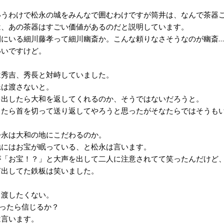
うわけで松永の城をみんなで囲むわけですが筒井は、なんで茶器ご
、あの茶器はすごい価値があるのだと説明しています。
にいる細川藤孝って細川幽斎か。こんな頼りなさそうなのが幽斎…
いですけど。
秀吉、秀長と対峙していました。
は渡さないと。
出したら大和を返してくれるのか、そうではないだろうと。
たら首を切って送り返してやろうと思ったがそなたらではそうもい
永は大和の地にこだわるのか。
にはお宝が眠っている、と松永は言います。
「お宝！？」と大声を出して二人に注意されてて笑ったんだけど、
声出してた鉄板は笑いました。
渡したくない。
ったら信じるか？
言います。