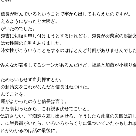
信長が呼んでいるということで牢から出してもらえたのですが。
えるようになったと大騒ぎ。
がいたのでした。
秀吉に切腹を申し付けようとするけれども、秀長が羽柴家の起請
は女性陣の血判もありました。
時女性がこういうことをするのはほとんど前例がありませんでし
みんなが署名してるシーンがあるんだけど、福島と加藤が小競り合
ためらいもせず血判押すとか。
の起請文をこれがなんだと信長はねつけた。
んてことを。
運がよかったのうと信長は言う。
また裏切ったから、これ説き伏せてこいと。
は許さない、平蜘蛛を差し出させろ、そうしたら此度の失態は許
こに半兵衛がいたら、いろいろからくりに気づいていたかもしれ
れがわかるのは話の最後に。