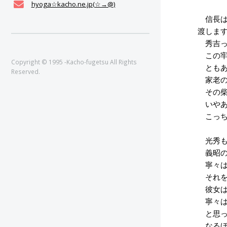
hyoga☆kacho.ne.jp(☆→@)
信長は
渡しま
秀吉っ
この牢
Copyright © 1995 -Kacho-fugetsu All Rights
ともあ
Reserved.
家老の
その柴
いやあ
こっち
光秀も
義昭の
寧々は
それを
彼女は
寧々は
と思っ
なるほ