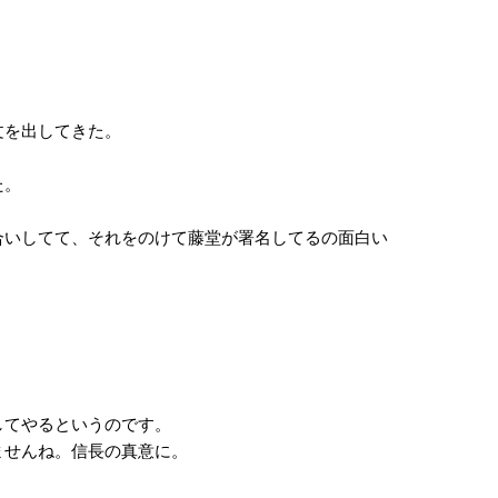
文を出してきた。
た。
いしてて、それをのけて藤堂が署名してるの面白い
してやるというのです。
ませんね。信長の真意に。