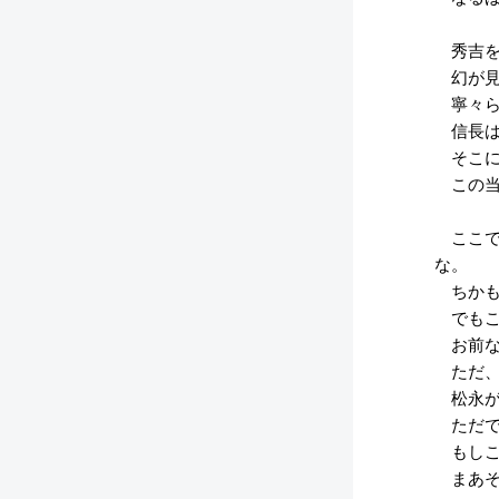
秀吉を
幻が見
寧々ら
信長は
そこに
この当
ここで
な。
ちかも
でもこ
お前な
ただ、
松永が
ただで
もしこ
まあそ