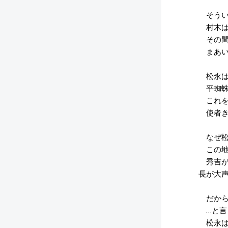
そうい
村木は
その間
まあい
松永は
平蜘蛛
これを
使者き
なぜ松
この地
秀吉が
長が大
だから
…と言
松永は