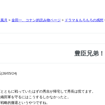
鳥風月
>
金田一、コナン的読み物ページ
>
ドラマ＆もろもろの感想
豊臣兄弟！
26/05/24)
とともに戦っていたはずの秀吉が帰宅して秀長は慌てます。
織田軍を守るにはこうするしかなかったと。
戦略的撤退というやつですね。