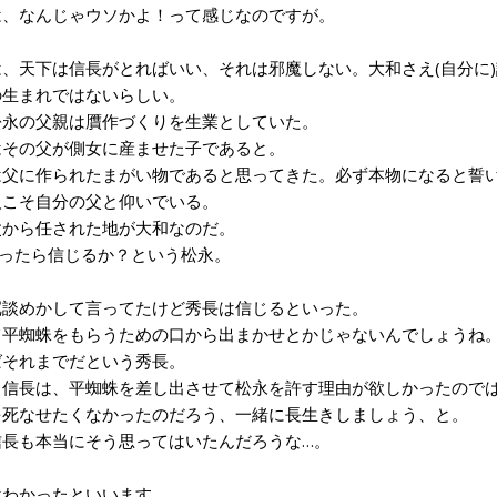
、なんじゃウソかよ！って感じなのですが。
、天下は信長がとればいい、それは邪魔しない。大和さえ(自分に
生まれではないらしい。
永の父親は贋作づくりを生業としていた。
その父が側女に産ませた子であると。
父に作られたまがい物であると思ってきた。必ず本物になると誓い
こそ自分の父と仰いでいる。
から任された地が大和なのだ。
ったら信じるか？という松永。
談めかして言ってたけど秀長は信じるといった。
平蜘蛛をもらうための口から出まかせとかじゃないんでしょうね
それまでだという秀長。
信長は、平蜘蛛を差し出させて松永を許す理由が欲しかったので
死なせたくなかったのだろう、一緒に長生きしましょう、と。
長も本当にそう思ってはいたんだろうな…。
わかったといいます。