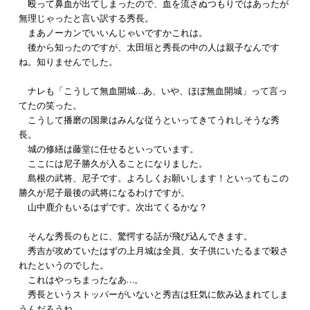
殴って鼻血が出てしまったので、血を流さぬつもりではあったが
無理じゃったと言い訳する秀長。
まあノーカンでいいんじゃいですかこれは。
後から知ったのですが、太田垣と秀長の中の人は親子なんです
ね。知りませんでした。
ナレも「こうして無血開城…あ、いや、ほぼ無血開城」って言っ
てたの笑った。
こうして播磨の国衆はみんな従うといってきてうれしそうな秀
長。
城の修繕は藤堂に任せるといっています。
ここには尼子勝久が入ることになりました。
島根の武将、尼子です。よろしくお願いします！といってもこの
勝久が尼子最後の武将になるわけですが。
山中鹿介もいるはずです。次出てくるかな？
そんな秀長のもとに、驚愕する話が飛び込んできます。
秀吉が攻めていたはずの上月城は全員、女子供にいたるまで殺さ
れたというのでした。
これはやっちまったなあ…。
秀長というストッパーがいないと秀吉は狂気に飲み込まれてしま
うんだろうね。