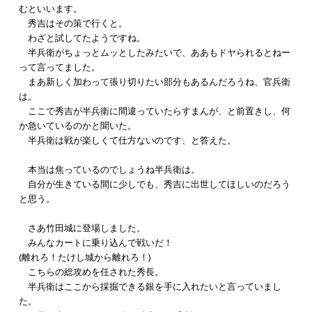
むといいます。
秀吉はその策で行くと。
わざと試してたようですね。
半兵衛がちょっとムッとしたみたいで、ああもドヤられるとねー
って言ってました。
まあ新しく加わって張り切りたい部分もあるんだろうね、官兵衛
は。
ここで秀吉が半兵衛に間違っていたらすまんが、と前置きし、何
か急いているのかと聞いた。
半兵衛は戦が楽しくて仕方ないのです、と答えた。
本当は焦っているのでしょうね半兵衛は。
自分が生きている間に少しでも、秀吉に出世してほしいのだろう
と思う。
さあ竹田城に登場しました。
みんなカートに乗り込んで戦いだ！
(離れろ！たけし城から離れろ！)
こちらの総攻めを任された秀長。
半兵衛はここから採掘できる銀を手に入れたいと言っていまし
た。