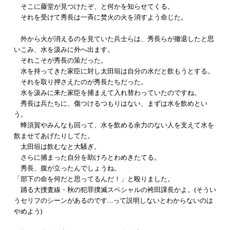
そこに藤堂が見つけたぞ、と何かを知らせてくる。
それを受けて秀長は一斉に焚火の火を消すよう命じた。
外から火が消えるのを見ていた兵士らは、秀長らが撤退したと思
いこみ、水を汲みに外へ出ます。
それこそが秀長の策だった。
水を持ってきた家臣に対し太田垣は自分の水だと飲もうとする。
それを取り押さえたのが秀長たちだった。
水を汲みに来た家臣を捕まえて入れ替わっていたのですね。
秀長は兵たちに、傷つけるつもりはない、まずは水を飲めとい
う。
蜂須賀やみんなも回って、水を飲める余力のない人を支えて水を
飲ませてあげたりしてた。
太田垣は飲むなと大騒ぎ。
さらに捕まった自分を助けろとわめきたてる。
秀長、腹が立ったんでしょうね。
「部下の命を何だと思ってるんだ！」と殴りました。
踊る大捜査線・秋の犯罪撲滅スペシャルの袴田課長かよ。(そうい
うセリフのシーンがあるのです…って説明しないとわからないのは
やめよう)