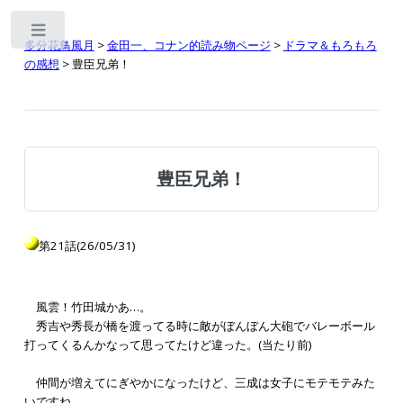
Toggle
多分花鳥風月
>
金田一、コナン的読み物ページ
>
ドラマ＆もろもろ
の感想
> 豊臣兄弟！
豊臣兄弟！
第21話(26/05/31)
風雲！竹田城かあ…。
秀吉や秀長が橋を渡ってる時に敵がぼんぼん大砲でバレーボール
打ってくるんかなって思ってたけど違った。(当たり前)
仲間が増えてにぎやかになったけど、三成は女子にモテモテみた
いですね。