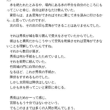
水を絶たれたとみるや、場内にある水の半分を自分のところにも
ってこいと命じ、自分は好きなだけ飲んでいた。
家臣らは、まあ雲海ができればそれに乗じて水を汲みに行けるか
ら…と思っていたのですが。
次の日も、その次の日も雲海ができることはありませんでした。
それは秀長が城を取り囲んで焚火をさせていたからでした。
彼はもと農民だからこうやって空気を乾燥させれば雲海ができな
いことを理解していたんですね。
それから数日が過ぎ。
秀長は何か手紙をしたためていました。
それを前野に頼んでいた。
竹田城の門に白羽の矢が。
なるほど、これが秀長の手紙か。
降伏をすすめるものでした。
しかし太田垣は降伏はしないと。
しかも水を持ってこいと家臣に命じる。
秀長はだめかーって感じ。
宮部ももう十分ではないかという。
でもこのままでは多くの人間が死んでしまう。