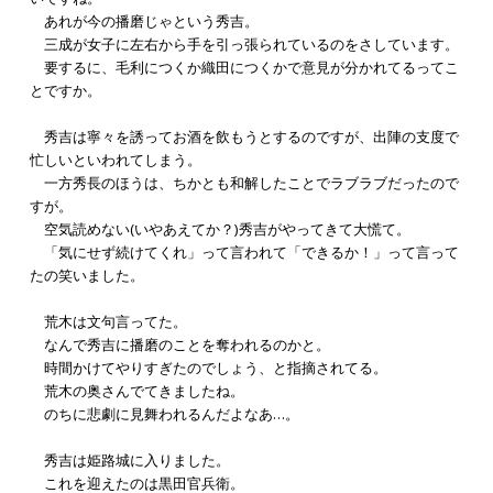
あれが今の播磨じゃという秀吉。
三成が女子に左右から手を引っ張られているのをさしています。
要するに、毛利につくか織田につくかで意見が分かれてるってこ
とですか。
秀吉は寧々を誘ってお酒を飲もうとするのですが、出陣の支度で
忙しいといわれてしまう。
一方秀長のほうは、ちかとも和解したことでラブラブだったので
すが。
空気読めない(いやあえてか？)秀吉がやってきて大慌て。
「気にせず続けてくれ」って言われて「できるか！」って言って
たの笑いました。
荒木は文句言ってた。
なんで秀吉に播磨のことを奪われるのかと。
時間かけてやりすぎたのでしょう、と指摘されてる。
荒木の奥さんでてきましたね。
のちに悲劇に見舞われるんだよなあ…。
秀吉は姫路城に入りました。
これを迎えたのは黒田官兵衛。