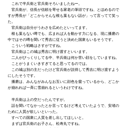
これで半兵衛と官兵衛そろいましたねー。
官兵衛が、信長が信頼を寄せる家老の筆頭ですね、とほめるので
すが秀長が「どこからそんな根も葉もない話が」って言ってて笑っ
た。
官兵衛は自分がうわさを広めたといってます。
根も葉もない噂でも、広まれば人を動かす力になる、現に播磨の
中ではその噂を聞いて秀吉に従うと決めた国衆もいるそうです。
こういう戦略はさすがですね。
官兵衛はこの城は秀吉に明け渡すといいます。
二人がびっくりしてる中、半兵衛は何か苦い顔をしていますね。
ことがうまくいきすぎてると思ってるのでは。
この城は別の主だったけど官兵衛が説得して秀吉に明け渡すよう
にしたそうです。
播磨は、みんながみんなお互いに顔色を窺っているから、どこか
が崩れれば一斉に雪崩れるというわけですね。
半兵衛は上の空だったんですが。
話を聞いてなかったとか言ってるけど考えていたようで、安堵の
ために人質が欲しいといった。
すべての国衆に人質を差し出してほしいと。
まずは官兵衛のお子さん、松寿丸ですね。