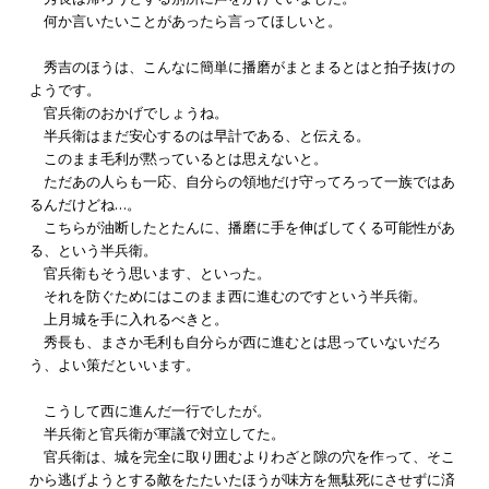
何か言いたいことがあったら言ってほしいと。
秀吉のほうは、こんなに簡単に播磨がまとまるとはと拍子抜けの
ようです。
官兵衛のおかげでしょうね。
半兵衛はまだ安心するのは早計である、と伝える。
このまま毛利が黙っているとは思えないと。
ただあの人らも一応、自分らの領地だけ守ってろって一族ではあ
るんだけどね…。
こちらが油断したとたんに、播磨に手を伸ばしてくる可能性があ
る、という半兵衛。
官兵衛もそう思います、といった。
それを防ぐためにはこのまま西に進むのですという半兵衛。
上月城を手に入れるべきと。
秀長も、まさか毛利も自分らが西に進むとは思っていないだろ
う、よい策だといいます。
こうして西に進んだ一行でしたが。
半兵衛と官兵衛が軍議で対立してた。
官兵衛は、城を完全に取り囲むよりわざと隙の穴を作って、そこ
から逃げようとする敵をたたいたほうが味方を無駄死にさせずに済