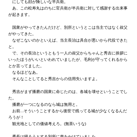
にしても顔が険しいな半兵衛。
あ、この松寿丸はのちに官兵衛が半兵衛に対して感謝する出来事
が起きます。
国衆がやってきたんだけど、別所というとこは当主ではなく叔父
がやってきた。
なぜこないのかといえば、当主長治は具合が悪いから代役できた
と。
で、その長治というともう一人の叔父からちゃんと秀吉に挨拶に
いったほうがいいといわれていましたが、毛利が守ってくれるから
とか言ってました。
なるほどなあ。
そんなことしてると秀吉からの信用失いますよ。
秀吉がまず播磨の国衆に命じたのは、各城を壊せということでし
た。
播磨が一つになるのなら城は無用と。
お前…そういうことするから後世で残ってる城が少なくなるんだ
ろうが！
観光地としての価値考えろ。(無茶いうな)
秀長は帰ろうとする別所に声をかけていました。