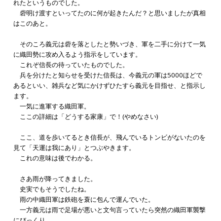
れたというものでした。
砦明け渡すといってたのに何が起きたんだ？と思いましたが真相
はこのあと。
そのころ義元は砦を落としたと勢いづき、軍を二手に分けて一気
に織田勢に攻め入るよう指示をしています。
これぞ信長の待っていたものでした。
兵を分けたと知らせを受けた信長は、今義元の軍は5000ほどで
あるといい、雑兵など気にかけずひたすら義元を目指せ、と指示し
ます。
一気に進軍する織田軍。
ここの詳細は「どうする家康」で！(やめなさい)
ここ、道を歩いてるとき信長が、飛んでいるトンビがないたのを
見て「天運は我にあり」とつぶやきます。
これの意味は後でわかる。
さあ雨が降ってきました。
史実でもそうでしたね。
雨の中織田軍は鉄砲を蓑に包んで運んでいた。
一方義元は雨で足場が悪いと文句言っていたら突然の織田軍襲撃
にびっくり。