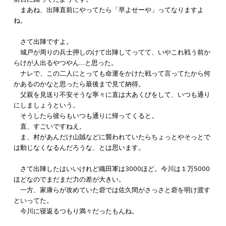
まあね、出陣直前にやってたら「早よせーや」ってなりますよ
ね。
さて出陣ですよ。
城戸が周りの兵士押しのけて出陣してってて、いやこれ戦う前か
らけが人出るやつやん…と思った。
ナレで、この二人にとっても命運をかけた戦って言ってたから何
かあるのかなと思ったら最後まで見て納得。
父親を見送り不安そうな寧々に直は大あくびをして、いつも通り
にしましょうという。
そうしたら彼らもいつも通りに帰ってくると。
直、すごいですねえ。
ま、村があんだけ山賊などに襲われていたらちょっとやそっとで
は動じなくなるんだろうな、とは思います。
さて出陣したはいいけれど織田軍は3000ほど。今川は１万5000
ほどなのでまだまだ力の差が大きい。
一方、家康らが攻めていた砦では佐久間がさっさと砦を明け渡す
といってた。
今川に寝返るつもり満々だったもんね。