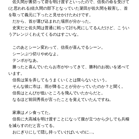
佐久間が裏切って砦を明け渡すといったので、信長の命を受けて
(と思われる)佐久間の部下となっていた簗田が佐久間を殺害し、首
を取って義元に下ったと見せかけたわけです。
だから、首が運び込まれた場所が分かった。
史実だと佐久間は普通に戦って討ち死にしてるんだけど、こうい
うアレンジくわえてくるのはすごいな。
このあとシーン変わって、信長が喜んでるシーン。
シーンぶつ切りやめなよ。
テンポがなあ。
勝ったと喜んでいたらお市がやってきて、勝利のお祝いを述べて
います。
信長は策を弄してもうまくいくとは限らないという。
そんな彼に市は、雨が降ることが分かっていたのか？と聞く。
信長はとんびが低いところを飛んでいたからだと。
なるほど前回秀長が言ったことを覚えていたんですね。
家康はメシ食ってた。
信長に大高城を明け渡すことになって腹が立つから少しでも兵糧
を減らすのだと言ってる。
おにぎりにして隠し持っていけばいいのに…。