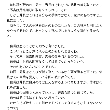
首検証が行われ、秀吉、秀長はそれなりの武将の首を取ったとし
て秀吉は足軽組頭に取り立てられることに。
しかし秀長はこれは自分らの手柄ではなく、城戸のものですと正
直に言った。
嘘をついて人の手柄を自分のものにしたら、この城戸と同じこと
をやってるわけで、あっけなく死んでしまうような気がするから
と。
信長は怒ることなく励めと言いました。
こういうとこが気に入ったのかもしれませんね。
そして木下藤吉郎秀吉、秀長の名を与えるのでした。
信長は、お前の助言なくしては勝てなかったという。
それがあのとんびのことですね。
前回、秀長はとんびが低く飛んでいるから雨が降ると言った。信
長はその言葉を覚えていて今回の戦に役立てた。
信長は秀長に自分のそば仕えをするように命じますが、秀永はそ
れを辞退した。
信長は今回勝つと思っていたし、秀吉も勝つと信じていた。
自分は勝てるはずもないと思っていた。
だからそば仕えしても何かアドバイスできるような力はないとい
うのです。