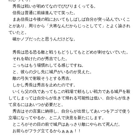
秀長は戦いが初めてなのでびびりまくってる。
信長は普通に前線進んでて笑った。
まあ信長は今後の戦においてもしばしば自分が突っ込んでいくこ
とがあり、周りから「大将なんだからじっとしてて」とよく諭され
ていたと。
確かノブだったと思うんだけどな。
秀長は恐る恐る敵と戦うもどうしてもとどめが刺せないでいた。
それを助けたのが秀吉でした。
こっちはもう場慣れしてる感じですね。
と、彼らの少し先に城戸がいるのが見えた。
敵の弓矢で射殺そうとする秀吉。
しかし秀長は秀吉を止めたのです。
いくら父の仇であってもこの戦場で頼もしい戦力である城戸を殺
してしまっては自分らが生きて帰れる可能性は低い、自分らが生き
て戻るにはあいつが必要だと。
秀吉はその言葉に納得し、自分らが出世してあいつをアゴで使う
立場になってやるか、と二人で決意を新たにします。
ところがその目の前で城戸はあっさり敵にやられて死んだ。
お前らがフラグ立てるからぁぁぁ！！