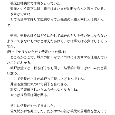
義元は桶狭間で休息をとっていた。
楽勝という部下に対し義元はまだまだ油断ならんと言っている。
さすがですね。
とても途中で降りて蹴鞠やってた先週の人物と同じとは思えん
ぞ。
秀吉、秀長のほうはどうにかして城戸のヤリを使い物にならない
ようにできないものかと考えたあげく、かけ事でぼろ負けしまくっ
てた。
(勝ってヤリをいただく予定だった模様)
ところがここで、城戸の部下がサイコロにイカサマを仕組んでい
たことがわかる。
城戸は堂々と、戦もばくちも同じ、結果的に勝てばいいんだと言
い放つ。
ここで秀長がさすが城戸って持ち上げるんですね。
秀吉も意図に気づいて調子を合わせる。
対立して警戒されたら元も子もなくなるしね。
やっぱり秀長は頭が回る。
そこに信長がやってきました。
佐久間が討ち死にした、だがやつの首が義元の居場所を教えてく