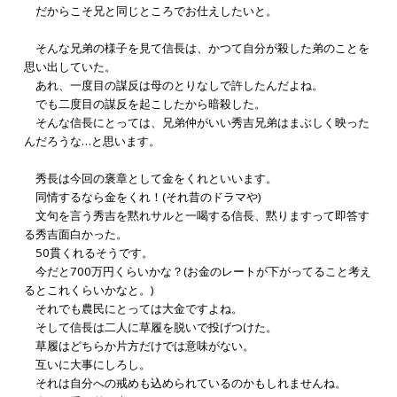
だからこそ兄と同じところでお仕えしたいと。
そんな兄弟の様子を見て信長は、かつて自分が殺した弟のことを
思い出していた。
あれ、一度目の謀反は母のとりなしで許したんだよね。
でも二度目の謀反を起こしたから暗殺した。
そんな信長にとっては、兄弟仲がいい秀吉兄弟はまぶしく映った
んだろうな…と思います。
秀長は今回の褒章として金をくれといいます。
同情するなら金をくれ！(それ昔のドラマや)
文句を言う秀吉を黙れサルと一喝する信長、黙りますって即答す
る秀吉面白かった。
50貫くれるそうです。
今だと700万円くらいかな？(お金のレートが下がってること考え
るとこれくらいかなと。)
それでも農民にとっては大金ですよね。
そして信長は二人に草履を脱いで投げつけた。
草履はどちらか片方だけでは意味がない。
互いに大事にしろし。
それは自分への戒めも込められているのかもしれませんね。