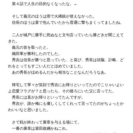
第４話で人生の目的なくなったな。←
そして義元のほうは雨で火縄銃が使えなかった。
信長のほうは蓑で包んでいたから普通に撃ちまくってましたね。
二人が城戸に勝手に死ぬなと文句言っていたら勝どきが聞こえて
きた。
義元の首を取ったと。
織田軍が勝利したのでした。
秀吉は信長が勝つと思っていた、と喜び、秀長は頭脳、計略、ど
れをとってもすごい人だとほめていました。
あの秀長がほめるんだから相当なことなんだろうなあ。
帰宅して寧々が笑顔で秀吉にお帰りといってたのでこりゃいよい
よ恋愛フラグが？と思ったら、その後ろにいた父に言ってた。
秀長には直がお帰りといってたんですが。
秀吉が、誰か俺にも優しくしてくれって言ってたのがちょっとか
わいいなと思いました。
さて戦が終わって褒章を与える場にて。
一番の褒章は簗田政綱かねこれ。