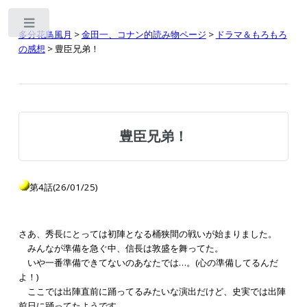
Toggle
多分花鳥風月
>
金田一、コナン的読み物ページ
>
ドラマ＆もろもろ
の感想
> 豊臣兄弟！
豊臣兄弟！
第4話(26/01/25)
さあ、秀長にとっては初陣となる桶狭間の戦いが始まりました。
みんなが準備を急ぐ中、信長は敦盛を舞ってた。
いや一番準備できてないのあなたでは…。(心の準備してるんだ
よ！)
ここでは出陣直前に踊ってるみたいな演出だけど、史実では出陣
前日に踊ってたようです。