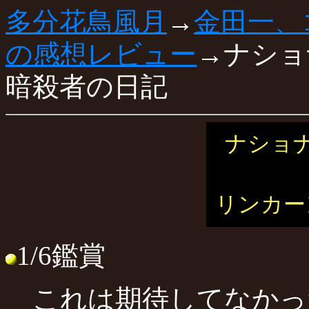
多分花鳥風月
→
金田一、
の感想レビュー
→ナショ
暗殺者の日記
ナショ
リンカー
1/6鑑賞
これは期待してなかっ