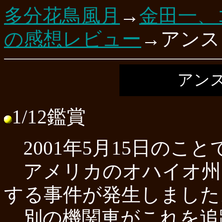
多分花鳥風月
→
金田一、
の感想レビュー
→アンス
アン
1/12鑑賞
2001年5月15日のこと
アメリカのオハイオ州
する事件が発生しました
別の機関車がこれを追