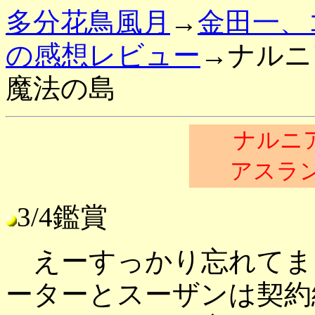
多分花鳥風月
→
金田一、
の感想レビュー
→ナルニ
魔法の島
ナルニア
アスラ
3/4鑑賞
えーすっかり忘れてま
ーターとスーザンは契約