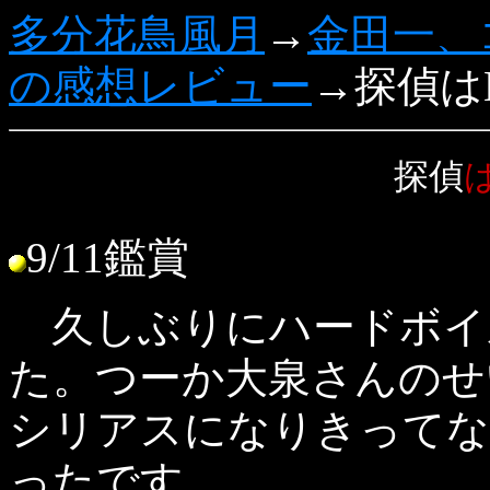
多分花鳥風月
→
金田一、
の感想レビュー
→探偵は
探偵
9/11鑑賞
久しぶりにハードボイ
た。つーか大泉さんのせ
シリアスになりきってな
ったです。