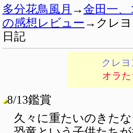
多分花鳥風月
→
金田一、
の感想レビュー
→クレヨ
日記
クレヨ
オラた
8/13鑑賞
久々に重たいのきたな
恐竜という子供たちが