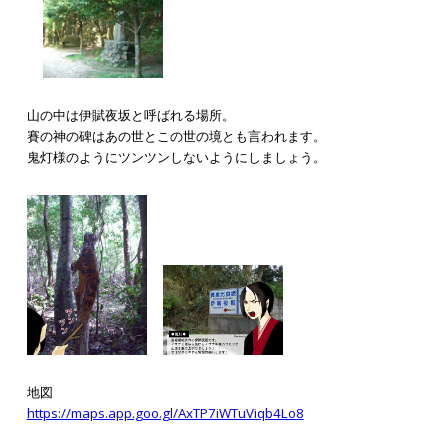
山の中は伊賦夜坂と呼ばれる場所。
賽の神の碑はあの世とこの世の境とも言われます。
鬼灯様のようにツンツンしないようにしましょう。
地図
https://maps.app.goo.gl/AxTP7iWTuViqb4Lo8