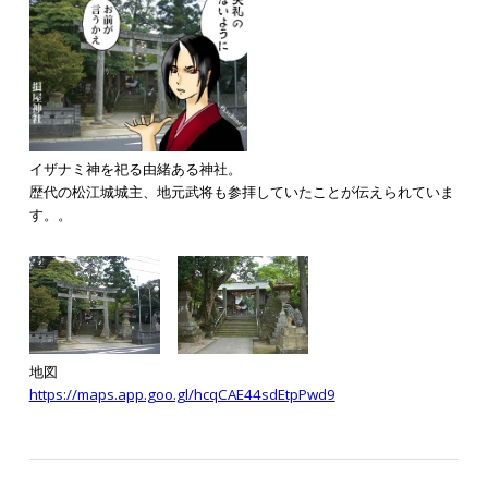
イザナミ神を祀る由緒ある神社。
歴代の松江城城主、地元武将も参拝していたことが伝えられていま
す。。
地図
https://maps.app.goo.gl/hcqCAE44sdEtpPwd9