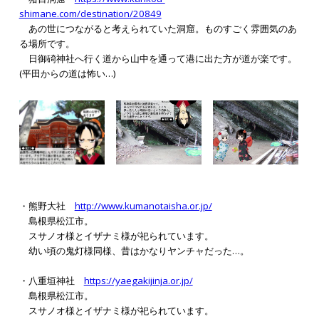
shimane.com/destination/20849
あの世につながると考えられていた洞窟。ものすごく雰囲気のあ
る場所です。
日御碕神社へ行く道から山中を通って港に出た方が道が楽です。
(平田からの道は怖い…)
・熊野大社
http://www.kumanotaisha.or.jp/
島根県松江市。
スサノオ様とイザナミ様が祀られています。
幼い頃の鬼灯様同様、昔はかなりヤンチャだった…。
・八重垣神社
https://yaegakijinja.or.jp/
島根県松江市。
スサノオ様とイザナミ様が祀られています。