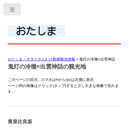
Toggle
おたしま～オタクさんむけ島根観光情報
> 鬼灯の冷徹×出雲神話
鬼灯の冷徹×出雲神話の観光地
このページの目次…スマホは≡から/pcは左側に表示
ページ内の画像はクリック(タップ)すると少し大きな画像で見れま
す。
黄泉比良坂