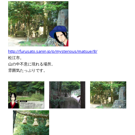
http://furusato.sanin.jp/p/mysterious/matsue/8/
松江市。
山の中不意に現れる場所。
雰囲気たっぷりです。