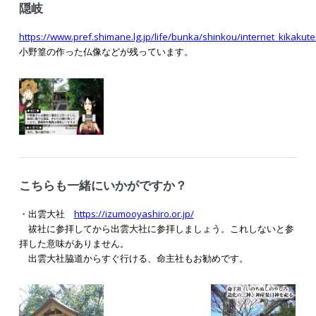
隠岐
https://www.pref.shimane.lg.jp/life/bunka/shinkou/internet_kikaku
小野篁の作った仏像などが残っています。
こちらも一緒にいかがですか？
・出雲大社
https://izumooyashiro.or.jp/
祓社に参拝してから出雲大社に参拝しましょう。これしないと参
拝した意味がありません。
出雲大社脇道からすぐ行ける、命主社もお勧めです。