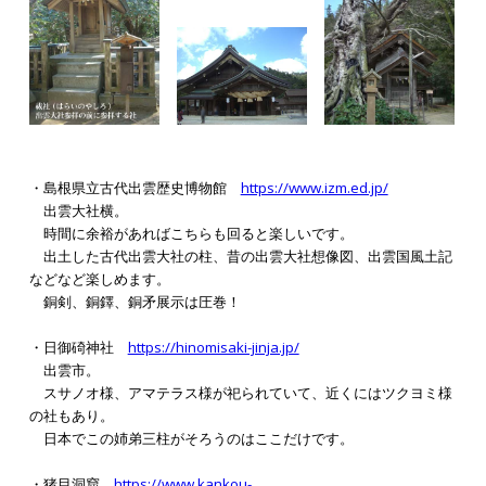
・島根県立古代出雲歴史博物館
https://www.izm.ed.jp/
出雲大社横。
時間に余裕があればこちらも回ると楽しいです。
出土した古代出雲大社の柱、昔の出雲大社想像図、出雲国風土記
などなど楽しめます。
銅剣、銅鐸、銅矛展示は圧巻！
・日御碕神社
https://hinomisaki-jinja.jp/
出雲市。
スサノオ様、アマテラス様が祀られていて、近くにはツクヨミ様
の社もあり。
日本でこの姉弟三柱がそろうのはここだけです。
・猪目洞窟
https://www.kankou-