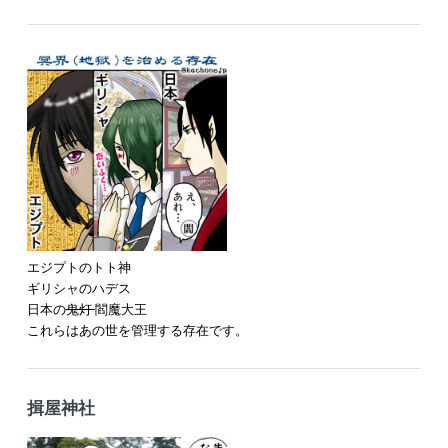
エジプトのトト神
ギリシャのハデス
日本の
鬼灯
閻魔大王
これらはあの世を管理する存在です。
揖屋神社