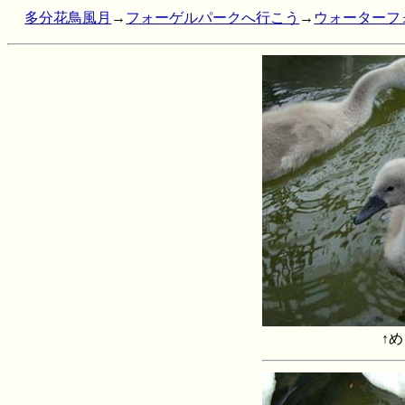
多分花鳥風月
→
フォーゲルパークへ行こう
→
ウォーターフ
↑