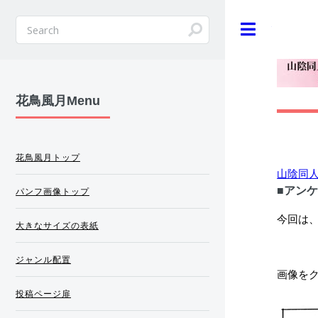
Toggle
花鳥風月Menu
花鳥風月トップ
山陰同
■アンケ
パンフ画像トップ
今回は、
大きなサイズの表紙
ジャンル配置
画像をク
投稿ページ扉