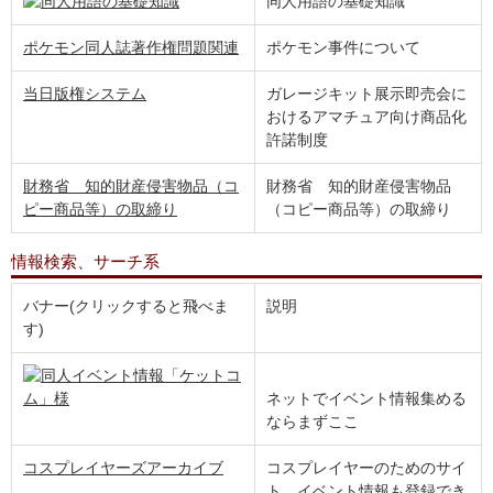
同人用語の基礎知識
ポケモン同人誌著作権問題関連
ポケモン事件について
当日版権システム
ガレージキット展示即売会に
おけるアマチュア向け商品化
許諾制度
財務省 知的財産侵害物品（コ
財務省 知的財産侵害物品
ピー商品等）の取締り
（コピー商品等）の取締り
情報検索、サーチ系
バナー(クリックすると飛べま
説明
す)
ネットでイベント情報集める
ならまずここ
コスプレイヤーズアーカイブ
コスプレイヤーのためのサイ
ト。イベント情報も登録でき